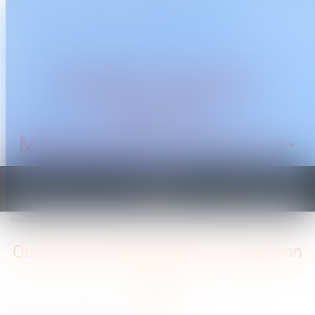
CABINET TRAGUET
AVOCAT
Montpellier & Prades-le-
Lez
Ouvrir
le
Vous êtes ici :
Accueil
Qu’est-ce que l’indivision en succession ?
menu
Qu’est-ce que l’indivision en succession
?