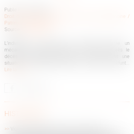
Publié le :
24/04/2024
Droit de la famille, des personnes et de leur patrimoine
/
Patrimoine et succession
Source :
www.lejdd.fr
L’indivision en succession se présente comme un
mécanisme juridique complexe mais courant après le
décès d’une personne, plaçant les héritiers dans une
situation de copropriété forcée sur les biens du défunt...
Lire la suite
HISTORIQUE
Violences faites aux femmes : la première loi