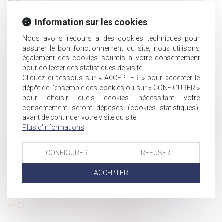
européenne définitivement adoptée par les eurodéputés
Est-il possible de prévoir des négociations annuelles
Information sur les cookies
applicables à des niveaux inférieurs à l’entreprise ?
Nous avons recours à des cookies techniques pour
Congés payés acquis pendant un arrêt maladie : les
assurer le bon fonctionnement du site, nous utilisons
nouvelles règles sont applicables !
également des cookies soumis à votre consentement
Loi bien vieillir -Suppression de l’obligation alimentaire
pour collecter des statistiques de visite.
envers le parent ou le grand-parent dans certains cas
Cliquez ci-dessous sur « ACCEPTER » pour accepter le
Réparation intégrale du préjudice peu importe le coût
dépôt de l'ensemble des cookies ou sur « CONFIGURER »
pour l’auteur du dommage
pour choisir quels cookies nécessitant votre
consentement seront déposés (cookies statistiques),
Le bénéfice des activités sociales et culturelles du CSE
avant de continuer votre visite du site.
ne peut pas être subordonné à une condition d’ancienneté
Plus d'informations
L’indemnisation des accidents du travail avec incapacité
permanente compense-t-elle leurs conséquences
CONFIGURER
REFUSER
financières ?
Les multiples prorogations d’un engagement unilatéral à
ACCEPTER
durée déterminée font-elles de ce dernier un usage ?
Qu’est-ce que l’indivision en succession ?
Ouverture du FIPU depuis le 18 mars 2024