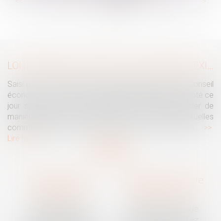
...
...
<<
<
51
52
53
54
55
56
57
>
>>
LOI INTÉGRALE CONTRE LES VIOLENCES SEXISTES ET SEXUELLES : LE CESE POSE LES CONDITIONS DE RÉUSSITE DE LA FUTURE LOI
Saisi par la Présidente de l'Assemblée nationale, le Conseil
économique, social et environnemental (CESE) a adopté ce
jour son avis sur la proposition de loi visant à lutter de
manière intégrale contre les violences sexistes et sexuelles
commises à l'encontre des femmes et des enfants...
Lire la suite
Traguet avocat
Cabinet secondaire
Montpellier
Prades-le-Lez
6 Passage Lonjon
188 Route de Mende
34000 Montpellier
34730 Prades-le-Lez