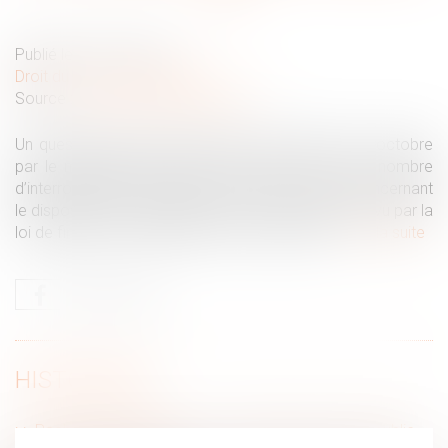
Publié le :
09/11/2022
Droit du travail - Employeurs
Source :
www.editions-legislatives.fr
Un questions-réponses attendu a été publié le 27 octobre
par le ministère du travail. Il répond à un certain nombre
d’interrogations des salariés et des employeurs concernant
le dispositif de monétisation des jours de repos prévu par la
loi de finances rectificatives du 16 août 2022...
Lire la suite
HISTORIQUE
Rachat de jours de repos : le ministère du travail publie