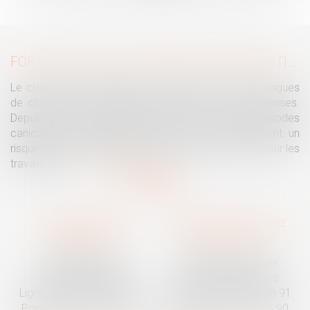
>>
FORTES CHALEURS : MESURES DE PRÉVENTION ET ACTIONS DE L'INSPECTION DU TRAVAIL
Le changement climatique entraine la survenue de vagues
de chaleur plus fréquentes, plus longues et plus intenses.
Depuis la fin mai, la France fait face à plusieurs épisodes
caniculaires particulièrement intenses, qui constituent un
risque pour la population générale, mais également pour les
travailleurs...
Lire la suite
Traguet avocat
Cabinet secondaire
Montpellier
Prades-le-Lez
6 Passage Lonjon
188 Route de Mende
34000 Montpellier
34730 Prades-le-Lez
Ligne fixe :
04 67 92 19 95
Ligne fixe :
04 67 55 58 91
Portable :
06 07 03 55 90
Portable :
06 07 03 55 90