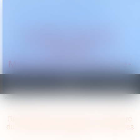
CABINET TRAGUET
AVOCAT
Montpellier & Prades-le-
Lez
Ouvrir
le
Vous êtes ici :
Accueil
menu
Rachat de jours de repos : le ministère du travail publie un questions-réponses
Rachat de jours de repos : le ministère
du travail publie un questions-réponses