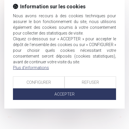
un questions-réponses
Information sur les cookies
Comment transformer les RTT en pouvoir d’achat ?
Nous avons recours à des cookies techniques pour
Nullité du licenciement pour atteinte à une liberté
assurer le bon fonctionnement du site, nous utilisons
fondamentale et montant de l’indemnité
également des cookies soumis à votre consentement
Précisions sur la pratique de délégation d’autorité
pour collecter des statistiques de visite.
parentale en vue d’adoption
Cliquez ci-dessous sur « ACCEPTER » pour accepter le
Financement de la sécurité sociale : au-delà de la crise
dépôt de l'ensemble des cookies ou sur « CONFIGURER »
sanitaire, des déficits sociaux qui perdurent
pour choisir quels cookies nécessitant votre
consentement seront déposés (cookies statistiques),
Quelles sont les démarches à faire après un décès ?
avant de continuer votre visite du site.
Prénom de l’enfant : point sur les dernières évolutions
Plus d'informations
Une prime ne peut valoir paiement des heures
supplémentaires
CONFIGURER
REFUSER
Prescription du recours contre une reconnaissance
d’accident du travail
ACCEPTER
Rente viagère : la clause résolutoire de plein droit doit
être non équivoque
...
...
<<
<
94
95
96
97
98
99
100
>