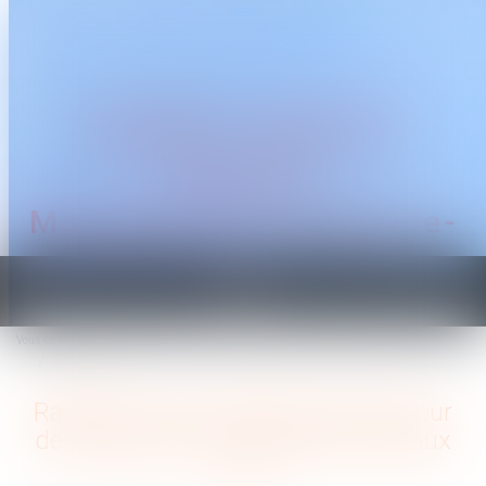
CABINET TRAGUET
AVOCAT
Montpellier & Prades-le-
Lez
Ouvrir
le
Vous êtes ici :
Accueil
menu
Rappel sur les risques encourus pour des fraudes aux organismes sociaux
Rappel sur les risques encourus pour
des fraudes aux organismes sociaux