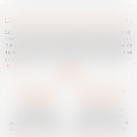
LOI INTÉGRALE CONTRE LES VIOLENCES SEXISTES ET SEXUELLES : LE CESE POSE LES CONDITIONS DE RÉUSSITE DE LA FUTURE LOI
Saisi par la Présidente de l'Assemblée nationale, le Conseil
économique, social et environnemental (CESE) a adopté ce
jour son avis sur la proposition de loi visant à lutter de
manière intégrale contre les violences sexistes et sexuelles
commises à l'encontre des femmes et des enfants...
Lire la suite
Traguet avocat
Cabinet secondaire
Montpellier
Prades-le-Lez
6 Passage Lonjon
188 Route de Mende
34000 Montpellier
34730 Prades-le-Lez
Ligne fixe :
04 67 92 19 95
Ligne fixe :
04 67 55 58 91
Portable :
06 07 03 55 90
Portable :
06 07 03 55 90