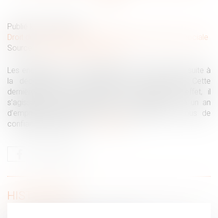
Publié le :
06/03/2019
Droit du travail - Employeurs
/
Droit de la protection sociale
Source :
www.droit-travail-france.fr
Les enquêteurs se sont intéressés à cette personne suite à
la découverte d’un détournement de chèques. Cette
dernière n’était pas novice en la matière, en effet, il
s’agissait d’une multirécidiviste déjà condamnée à un an
d’emprisonnement ferme pour escroquerie et abus de
confiance auparavant...
Lire la suite
HISTORIQUE