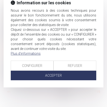
Démission et rétractation du salarié
Information sur les cookies
L'allocation de solidarité aux personnes âgées et la
Nous avons recours à des cookies techniques pour
question de la succession
assurer le bon fonctionnement du site, nous utilisons
Gestion du port du voile en entreprise
également des cookies soumis à votre consentement
Pour la Cour de cassation, l'accord d'une demi-journée
pour collecter des statistiques de visite.
Cliquez ci-dessous sur « ACCEPTER » pour accepter le
de congé supplémentaire seulement aux femmes, ne
dépôt de l'ensemble des cookies ou sur « CONFIGURER »
constitue pas une différence de traitement
pour choisir quels cookies nécessitant votre
Quelles solutions pour alléger les droits de succession?
consentement seront déposés (cookies statistiques),
Rappel sur les risques encourus pour des fraudes aux
avant de continuer votre visite du site.
organismes sociaux
Plus d'informations
Cession d'entreprise : comment trouver un repreneur?
Employeur : comment gérer le congé de formation
CONFIGURER
REFUSER
économique, social et syndical?
ACCEPTER
Quid sur le délai de carence
Reconnaissance parentale dans un couple non marié
...
<<
<
193
194
195
196
197
198
199
>
>>