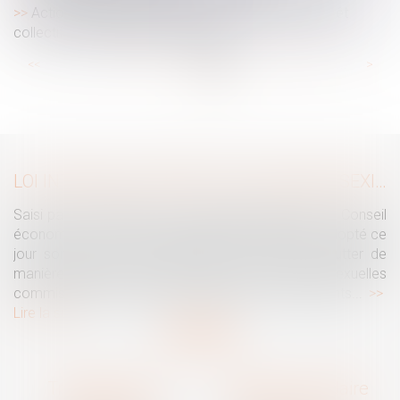
Action syndicale en justice : distinction entre intérêt
collectif et individuel des salariés
...
...
<<
<
27
28
29
30
31
32
33
>
>>
LOI INTÉGRALE CONTRE LES VIOLENCES SEXISTES ET SEXUELLES : LE CESE POSE LES CONDITIONS DE RÉUSSITE DE LA FUTURE LOI
Saisi par la Présidente de l'Assemblée nationale, le Conseil
économique, social et environnemental (CESE) a adopté ce
jour son avis sur la proposition de loi visant à lutter de
manière intégrale contre les violences sexistes et sexuelles
commises à l'encontre des femmes et des enfants...
Lire la suite
Traguet avocat
Cabinet secondaire