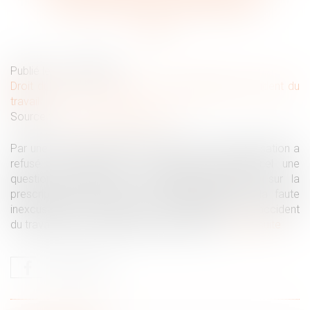
nouveau délai de prescription
Publié le :
11/02/2025
Droit du travail - Employeurs
/
Responsabilité accident du
travail
Source :
www.lemag-juridique.com
Par une décision du 23 janvier 2025, la Cour de cassation a
refusé de transmettre au Conseil constitutionnel une
question prioritaire de constitutionnalité portant sur la
prescription de l’action en reconnaissance de la faute
inexcusable de l’employeur en cas de rechute d’un accident
du travail ou d’une maladie professionnelle...
Lire la suite