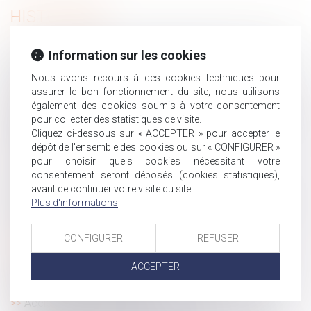
HISTORIQUE
Violence conjugale : le contrôle coercitif, un crime de
Information sur les cookies
liberté désormais dans le droit français
Nous avons recours à des cookies techniques pour
Indemnité transactionnelle et cotisations sociales : la
assurer le bon fonctionnement du site, nous utilisons
Cour de cassation tranche !
également des cookies soumis à votre consentement
Signalements de harcèlement sexuel : le Défenseur des
pour collecter des statistiques de visite.
droits publie ses recommandations
Cliquez ci-dessous sur « ACCEPTER » pour accepter le
dépôt de l'ensemble des cookies ou sur « CONFIGURER »
Mise à jour des taux et barèmes 2025
pour choisir quels cookies nécessitant votre
Procréation post mortem : vers une autorisation en
consentement seront déposés (cookies statistiques),
France ?
avant de continuer votre visite du site.
L’apprentissage et la formation professionnelle dans le
Plus d'informations
viseur de la Cour des comptes
Rechute et faute inexcusable : la Cour de cassation
CONFIGURER
REFUSER
ferme la porte à un nouveau délai de prescription
ACCEPTER
Action paulienne : le créancier n’a pas à démontrer
l’insolvabilité de son débiteur !
Accidents du travail : les morts cachés