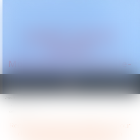
CABINET TRAGUET
AVOCAT
Montpellier & Prades-le-
Lez
Ouvrir
le
Vous êtes ici :
Accueil
menu
Rechute et faute inexcusable : la Cour de cassation ferme la porte à un nouveau
délai de prescription
Rechute et faute inexcusable : la Cour
de cassation ferme la porte à un