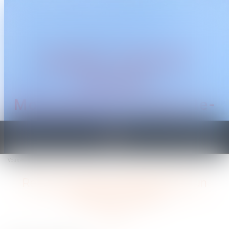
CABINET TRAGUET
AVOCAT
Montpellier & Prades-le-
Lez
Ouvrir
le
Vous êtes ici :
Accueil
Reconnaissance parentale dans un couple non marié
menu
Reconnaissance parentale dans un
couple non marié