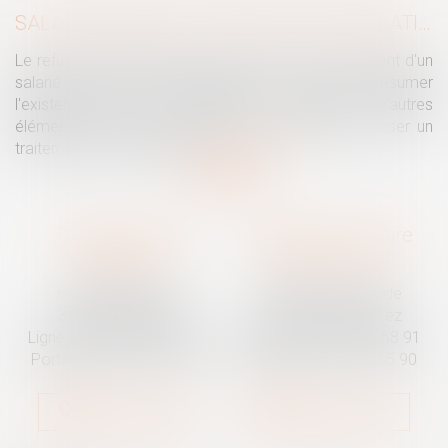
SALARIÉ PROTÉGÉ : UN REFUS D'AUTORISATION DE LICENCIEMENT NE SUFFIT PAS À PRÉSUMER UNE DISCRIMINATION SYNDICALE
Le refus par l'administration d'autoriser le licenciement d'un
salarié protégé ne permet pas, à lui seul, de présumer
l'existence d'une discrimination syndicale. D'autres
éléments doivent être apportés pour laisser supposer un
traitement discriminatoire...
Lire la suite
Traguet avocat
Cabinet secondaire
Montpellier
Prades-le-Lez
6 Passage Lonjon
188 Route de Mende
34000 Montpellier
34730 Prades-le-Lez
Ligne fixe :
04 67 92 19 95
Ligne fixe :
04 67 55 58 91
Portable :
06 07 03 55 90
Portable :
06 07 03 55 90
Nous localiser
Nous localiser