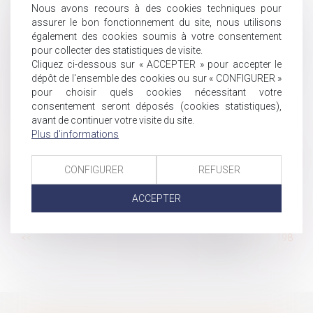
constitue pas une différence de traitement
Nous avons recours à des cookies techniques pour
assurer le bon fonctionnement du site, nous utilisons
Quelles solutions pour alléger les droits de succession?
également des cookies soumis à votre consentement
Rappel sur les risques encourus pour des fraudes aux
pour collecter des statistiques de visite.
organismes sociaux
Cliquez ci-dessous sur « ACCEPTER » pour accepter le
Cession d'entreprise : comment trouver un repreneur?
dépôt de l'ensemble des cookies ou sur « CONFIGURER »
pour choisir quels cookies nécessitant votre
Employeur : comment gérer le congé de formation
consentement seront déposés (cookies statistiques),
économique, social et syndical?
avant de continuer votre visite du site.
Quid sur le délai de carence
Plus d'informations
Reconnaissance parentale dans un couple non marié
La communication d'incendie entre immeubles voisins
CONFIGURER
REFUSER
n'entre pas dans le champs de la responsabilité des
troubles du voisinage
ACCEPTER
Succession et enfants adultérins
...
<<
<
192
193
194
195
196
197
198
>
>>