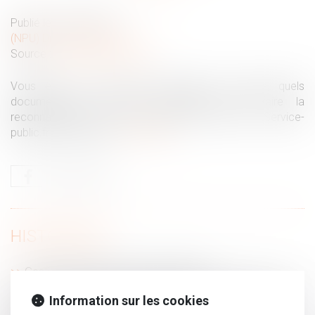
Publié le :
05/03/2019
(NPU) Droit de la famille
Source :
www.service-public.fr
Vous êtes un futur père concubin ou pacsé, quels
documents vous seront demandés pour faire la
reconnaissance de votre enfant en mairie ? Service-
public.fr vous éclaire.
Lire la suite
HISTORIQUE
Gestion du port du voile en entreprise
Pour la Cour de cassation, l'accord d'une demi-journée
Information sur les cookies
de congé supplémentaire seulement aux femmes, ne