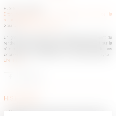
Publié le :
09/07/2019
Droit des obligations et des suretés
/
Droit de la
responsabilité
Source :
www.actualitesdudroit.fr
Un groupe de travail de la cour d’appel de Paris vient de
rendre public, le 25 juin 2019, un important rapport sur la
réforme de la responsabilité civile à l’aune des relations
économiques. Un rapide point sur ses angles d’analyse...
Lire la suite
HISTORIQUE
L'indemnité de préavis est due en cas de prise d'acte