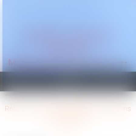
CABINET TRAGUET
AVOCAT
Montpellier & Prades-le-
Lez
Ouvrir
le
Vous êtes ici :
Accueil
Réforme de la responsabilité et relations économiques
menu
Réforme de la responsabilité et relations
économiques