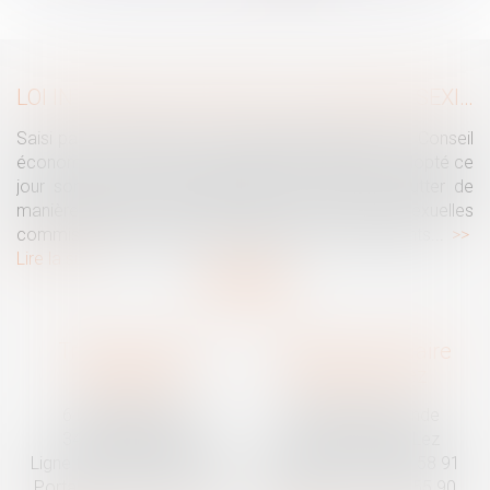
...
>
>>
LOI INTÉGRALE CONTRE LES VIOLENCES SEXISTES ET SEXUELLES : LE CESE POSE LES CONDITIONS DE RÉUSSITE DE LA FUTURE LOI
Saisi par la Présidente de l'Assemblée nationale, le Conseil
économique, social et environnemental (CESE) a adopté ce
jour son avis sur la proposition de loi visant à lutter de
manière intégrale contre les violences sexistes et sexuelles
commises à l'encontre des femmes et des enfants...
Lire la suite
Traguet avocat
Cabinet secondaire
Montpellier
Prades-le-Lez
6 Passage Lonjon
188 Route de Mende
34000 Montpellier
34730 Prades-le-Lez
Ligne fixe :
04 67 92 19 95
Ligne fixe :
04 67 55 58 91
Portable :
06 07 03 55 90
Portable :
06 07 03 55 90