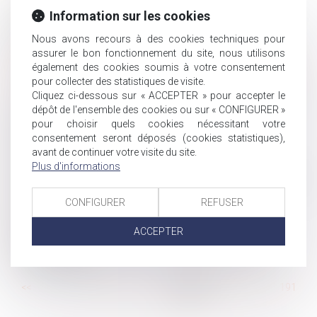
injustifiée
Information sur les cookies
Les enfants nés d'une PMA doivent-ils bénéficier d'un
droit d'accès à leurs origines?
Nous avons recours à des cookies techniques pour
assurer le bon fonctionnement du site, nous utilisons
Qu'est-ce que le bore-out?
également des cookies soumis à votre consentement
Réforme de la responsabilité et relations économiques
pour collecter des statistiques de visite.
Solidarité entre héritiers pour le paiement de l'impôt
Cliquez ci-dessous sur « ACCEPTER » pour accepter le
dépôt de l'ensemble des cookies ou sur « CONFIGURER »
Comment se préparer au mieux à la transmission de
pour choisir quels cookies nécessitant votre
l’exploitation agricole?
consentement seront déposés (cookies statistiques),
Les règles de remplacement d'un représentant du
avant de continuer votre visite du site.
personnel
Plus d'informations
Le véhicule stationné et cause d'un incendie, relève de la
responsabilité civile automobile
CONFIGURER
REFUSER
Prestation compensatoire de l’époux travaillant
bénévolement
ACCEPTER
La procédure est orale dans le contentieux de la
Sécurité sociale
...
<<
<
185
186
187
188
189
190
191