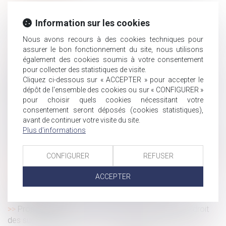
Les nouvelles règles pour l'indemnisation des salariés
Information sur les cookies
démissionnaires
De la nécessité de désigner un mandataire successoral
Nous avons recours à des cookies techniques pour
assurer le bon fonctionnement du site, nous utilisons
Droit de partage : une première réduction en 2020
également des cookies soumis à votre consentement
Mieux comprendre la convention collective
pour collecter des statistiques de visite.
Dépôt à l'Assemblée nationale d'un projet de loi sur
Cliquez ci-dessous sur « ACCEPTER » pour accepter le
l'indemnisation des ayants droit d’une victime survivante en
dépôt de l'ensemble des cookies ou sur « CONFIGURER »
cas d'aléa thérapeutique
pour choisir quels cookies nécessitant votre
consentement seront déposés (cookies statistiques),
L'indemnité d'éviction calculée sous déduction des
avant de continuer votre visite du site.
revenus de remplacement est soumise à cotisations
Plus d'informations
Séparation d'un couple de même sexe, quelle place pour
celui qui n'est pas le parent de l'enfant ?
CONFIGURER
REFUSER
Réparation intégrale d'un préjudice et choix du barème le
plus adapté
ACCEPTER
Trajet domicile/lieux d'exécution du travail et
contrepartie
Proposition de loi visant à réformer la fiscalité du droit
des successions