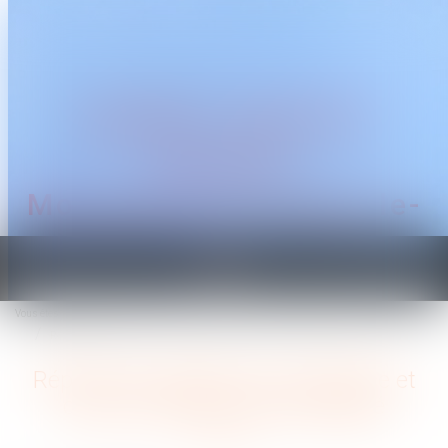
CABINET TRAGUET
AVOCAT
Montpellier & Prades-le-
Lez
Ouvrir
le
Vous êtes ici :
Accueil
menu
Réparation intégrale d'un préjudice et choix du barème le plus adapté
Réparation intégrale d'un préjudice et
choix du barème le plus adapté