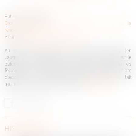
Publié le :
29/10/2019
Droit des obligations et des suretés
/
Droit de la
responsabilité
Source :
interetsprives.grouperf.com
Au cours d’un séjour dans un hôtel Vista Palace (en
Languedoc-Roussillon), un client se retrouve coincé sur le
balcon de sa chambre, en raison d’un système de
fermeture de la porte-fenêtre défectueux. Tentant alors
d’accéder au balcon d’une autre chambre, il fait
malheureusement une chute mortelle...
Lire la suite
HISTORIQUE