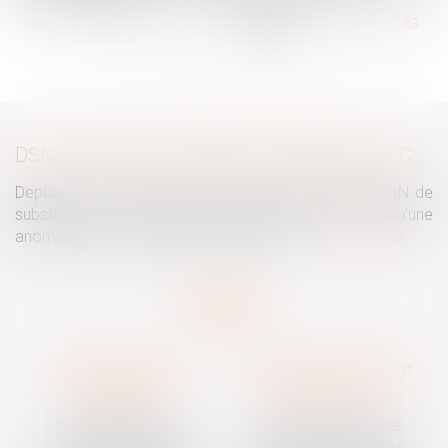
...
<<
<
177
178
179
180
181
182
183
...
>
>>
DSN : UNE RÉGULARISATION POSSIBLE EN CAS D’ANOMALIES PERSISTANTES
Depuis le mois de juillet, l’Urssaf peut émettre une DSN de
substitution. Ce nouveau mécanisme intervient lorsqu’une
anomalies persiste malgré les relances...
Lire la suite
Traguet avocat
Cabinet secondaire
Montpellier
Prades-le-Lez
6 Passage Lonjon
188 Route de Mende
34000 Montpellier
34730 Prades-le-Lez