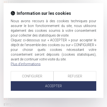
Licenciement et minoration de l’indemnité
conventionnelle selon l’âge : absence de discrimination
reconnue par la Cour de cassation
Information sur les cookies
Indemnités journalières de sécurité sociale : quels
Nous avons recours à des cookies techniques pour
montants pour 2025 ?
assurer le bon fonctionnement du site, nous utilisons
Droit de visite et placement d’enfants : quelle place pour
également des cookies soumis à votre consentement
la parole des mineurs ?
pour collecter des statistiques de visite.
Cliquez ci-dessous sur « ACCEPTER » pour accepter le
Cotisations sociales : quels taux au 1er janvier 2025 ?
dépôt de l'ensemble des cookies ou sur « CONFIGURER »
Transmission d'entreprise : l'importance d'une stratégie
pour choisir quels cookies nécessitant votre
de cession
consentement seront déposés (cookies statistiques),
Licenciement économique : l'oubli des critères de
avant de continuer votre visite du site.
Plus d'informations
départage dans les offres de reclassement prive le
licenciement de cause réelle et sérieuse
Reprendre une entreprise familiale : quel profil pour le
CONFIGURER
REFUSER
repreneur ?
ACCEPTER
Évolution des facultés contributives des parents pour le
paiement de la pension alimentaire
Harcèlement moral : une évaluation globale des faits
s’impose