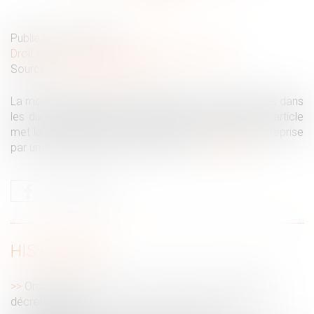
Publié le :
20/01/2025
Droit des sociétés
/
Transmission d’entreprise
Source :
theconversation.com
La moitié des entreprises familiales seront transmises dans
les dix prochaines années. L’enjeu est de taille. Cet article
met le projecteur sur cette épineuse question de la reprise
par un tiers. Reprendre, c’est créer ?...
Lire la suite
HISTORIQUE
Ordonnance provisoire de protection immédiate : le
décret est paru