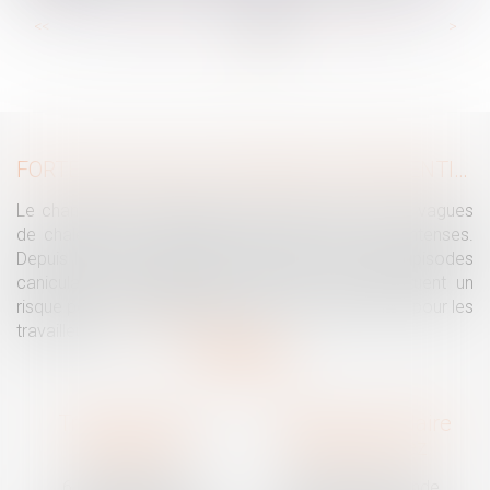
...
...
<<
<
29
30
31
32
33
34
35
>
>>
FORTES CHALEURS : MESURES DE PRÉVENTION ET ACTIONS DE L'INSPECTION DU TRAVAIL
Le changement climatique entraine la survenue de vagues
de chaleur plus fréquentes, plus longues et plus intenses.
Depuis la fin mai, la France fait face à plusieurs épisodes
caniculaires particulièrement intenses, qui constituent un
risque pour la population générale, mais également pour les
travailleurs...
Lire la suite
Traguet avocat
Cabinet secondaire
Montpellier
Prades-le-Lez
6 Passage Lonjon
188 Route de Mende