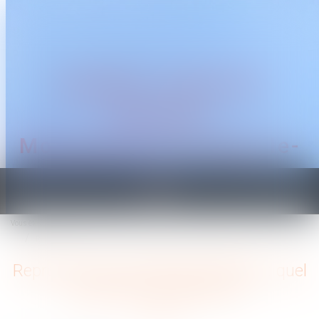
CABINET TRAGUET
AVOCAT
Montpellier & Prades-le-
Lez
Ouvrir
le
Vous êtes ici :
Accueil
menu
Reprendre une entreprise familiale : quel profil pour le repreneur ?
Reprendre une entreprise familiale : quel
profil pour le repreneur ?