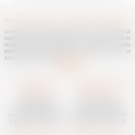
SALARIÉ PROTÉGÉ : UN REFUS D'AUTORISATION DE LICENCIEMENT NE SUFFIT PAS À PRÉSUMER UNE DISCRIMINATION SYNDICALE
Le refus par l'administration d'autoriser le licenciement d'un
salarié protégé ne permet pas, à lui seul, de présumer
l'existence d'une discrimination syndicale. D'autres
éléments doivent être apportés pour laisser supposer un
traitement discriminatoire...
Lire la suite
Traguet avocat
Cabinet secondaire
Montpellier
Prades-le-Lez
6 Passage Lonjon
188 Route de Mende
34000 Montpellier
34730 Prades-le-Lez
Ligne fixe :
04 67 92 19 95
Ligne fixe :
04 67 55 58 91
Portable :
06 07 03 55 90
Portable :
06 07 03 55 90