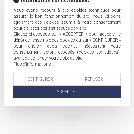
Information sur les cookies
Harcèlement moral institutionnel : une responsabilité
pénale des dirigeants confirmée
Nous avons recours à des cookies techniques pour
assurer le bon fonctionnement du site, nous utilisons
Testament international : les limites du recours à un
également des cookies soumis à votre consentement
interprète non assermenté
pour collecter des statistiques de visite.
Plans de sécurité : la maintenance sort de l'ombre !
Cliquez ci-dessous sur « ACCEPTER » pour accepter le
Lieu de prise de service : quel impact sur le calcul du
dépôt de l'ensemble des cookies ou sur « CONFIGURER »
pour choisir quels cookies nécessitant votre
temps de travail ?
consentement seront déposés (cookies statistiques),
La responsabilité du fait d'autrui en tableau
avant de continuer votre visite du site.
Le jugement de divorce acquiert force de chose jugée à
Plus d'informations
l’expiration du délai d’appel, rendant prescrite la saisie
conservatoire pratiquée plus de cinq ans après
CONFIGURER
REFUSER
Heures supplémentaires et repos compensateurs : la
stabilité des contingents conventionnels confirmée
ACCEPTER
Quelles nouveautés pour les contributions d'assurance
chômage en 2025 ?
...
...
<<
<
28
29
30
31
32
33
34
>
>>