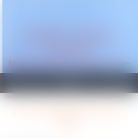
CABINET TRAGUET
AVOCAT
Montpellier & Prades-le-
Lez
Ouvrir
le
Vous êtes ici :
Accueil
La responsabilité du fait d'autrui en tableau
menu
La responsabilité du fait d'autrui en
tableau