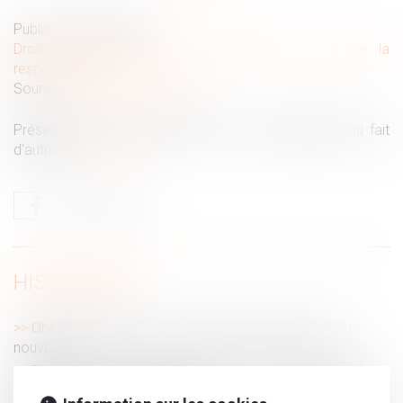
Publié le :
28/01/2025
Droit des obligations et des suretés
/
Droit de la
responsabilité
Source :
actu.dalloz-etudiant.fr
Présentation, sous un tableau, de la responsabilité du fait
d'autrui...
Lire la suite
HISTORIQUE
Obligation d’emploi des travailleurs handicapés : du
nouveau
Devoir conjugal et liberté sexuelle : la CEDH protège le
consentement dans le mariage