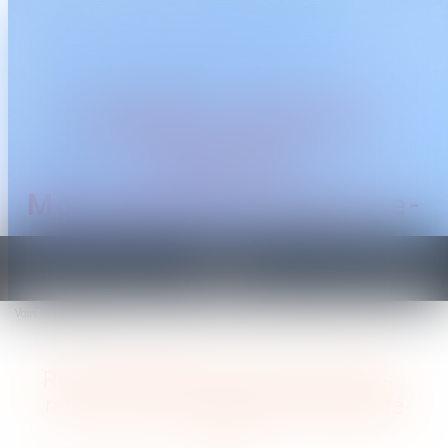
CABINET TRAGUET
AVOCAT
Montpellier & Prades-le-
Lez
Ouvrir
le
Vous êtes ici :
Accueil
menu
Responsabilité du fait des choses : retour sur la condition d’anormalité
Responsabilité du fait des choses :
retour sur la condition d’anormalité