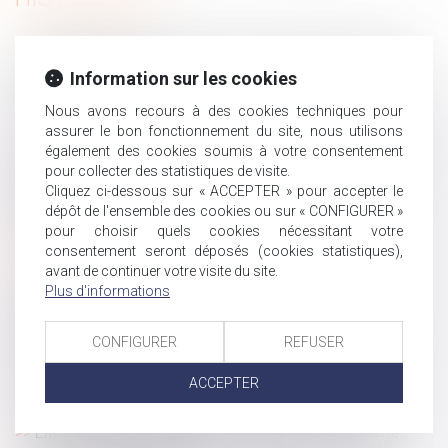
Action en reconnaissance d’un contrat de travail : quel
délai pour agir ?
Information sur les cookies
La soustraction de mineur par ascendant au carrefour
Nous avons recours à des cookies techniques pour
des droits pénal et international privé
assurer le bon fonctionnement du site, nous utilisons
Créances matrimoniales : précisions utiles sur le régime
également des cookies soumis à votre consentement
de la prescription
pour collecter des statistiques de visite.
Cliquez ci-dessous sur « ACCEPTER » pour accepter le
Réalisation d'heures supplémentaires et besoins de
dépôt de l'ensemble des cookies ou sur « CONFIGURER »
service : c'est l'employeur qui décide
pour choisir quels cookies nécessitant votre
Responsabilité du fait des choses : retour sur la
consentement seront déposés (cookies statistiques),
condition d’anormalité
avant de continuer votre visite du site.
Des legs avec faculté d'attribution excluent la
Plus d'informations
qualification de testament-partage
Prévoyance complémentaire : la Cour de cassation
CONFIGURER
REFUSER
rappelle le régime des contributions patronales
ACCEPTER
Frais professionnels : mieux vaut respecter la
modalité d'indemnisation prévue au contrat de travail
Entrepreneurs individuels : comment transférer votre