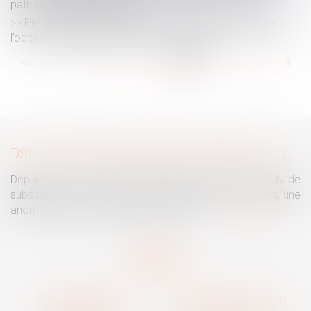
patrimoine professionnel ?
Prestation compensatoire : non-prise en compte de
l’occupation gratuite du domicile conjugal
...
<<
<
104
105
106
107
108
109
110
...
>
>>
DSN : UNE RÉGULARISATION POSSIBLE EN CAS D’ANOMALIES PERSISTANTES
Depuis le mois de juillet, l’Urssaf peut émettre une DSN de
substitution. Ce nouveau mécanisme intervient lorsqu’une
anomalies persiste malgré les relances...
Lire la suite
Traguet avocat
Cabinet secondaire