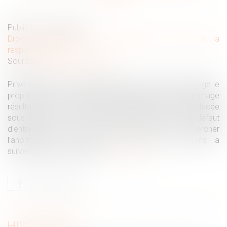
Publié le :
21/06/2022
Droit des obligations et des suretés
/
Droit de la
responsabilité
Source :
actu.dalloz-etudiant.fr
Prive sa décision de base légale la cour d'appel qui juge le
propriétaire d'un bâtiment responsable du dommage
résultant de la rupture d'une plaque en fibrociment placée
sous sa garde en se fondant exclusivement sur le défaut
d'entretien de celle-ci pour retenir, sans rechercher
l’anormalité de cette chose, son rôle actif dans la
survenance du dommage....
Lire la suite
HISTORIQUE