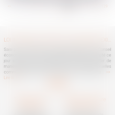
...
<<
<
123
124
125
126
127
128
129
...
>
>>
LOI INTÉGRALE CONTRE LES VIOLENCES SEXISTES ET SEXUELLES : LE CESE POSE LES CONDITIONS DE RÉUSSITE DE LA FUTURE LOI
Saisi par la Présidente de l'Assemblée nationale, le Conseil
économique, social et environnemental (CESE) a adopté ce
jour son avis sur la proposition de loi visant à lutter de
manière intégrale contre les violences sexistes et sexuelles
commises à l'encontre des femmes et des enfants...
Lire la suite
Traguet avocat
Cabinet secondaire
Montpellier
Prades-le-Lez
6 Passage Lonjon
188 Route de Mende