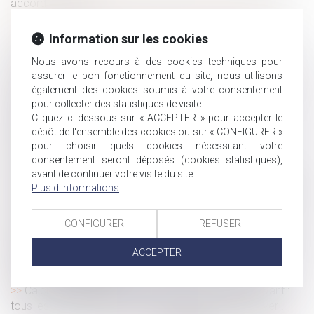
accord collectif
Retrait de l'autorité parentale : demande et effets
Information sur les cookies
Assurances professionnelles obligatoires : pour quels
métiers ?
Nous avons recours à des cookies techniques pour
Annoncer son départ par SMS à son patron, est-ce une
assurer le bon fonctionnement du site, nous utilisons
démission ou un abandon de poste ?
également des cookies soumis à votre consentement
pour collecter des statistiques de visite.
Règlement Successions : confirmation de l’acception
Cliquez ci-dessous sur « ACCEPTER » pour accepter le
libérale de la notion de pacte successoral
dépôt de l'ensemble des cookies ou sur « CONFIGURER »
Qu’est-ce que le mariage posthume, que seul le
pour choisir quels cookies nécessitant votre
président de la République peut autoriser ?
consentement seront déposés (cookies statistiques),
Ai-je le droit de sanctionner un salarié qui refuse de se
avant de continuer votre visite du site.
Plus d'informations
rendre à son entretien d’évaluation annuel ? | Éditions Tissot
Cession de fonds de commerce : faut-il reprendre les
salariés ?
CONFIGURER
REFUSER
Nouveau : un dispositif d'épargne salariale mis en place
ACCEPTER
dans une entreprise est désormais soumis au contrôle
immédiat de l'URSSAF
Calcul du préjudice économique du conjoint survivant :
tous les revenus du foyer, rien que les revenus du foyer !