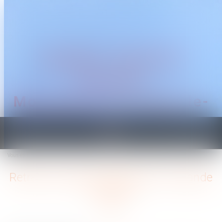
CABINET TRAGUET
AVOCAT
Montpellier & Prades-le-
Lez
Ouvrir
le
Vous êtes ici :
Accueil
Retrait de l'autorité parentale : demande et effets
menu
Retrait de l'autorité parentale : demande
et effets