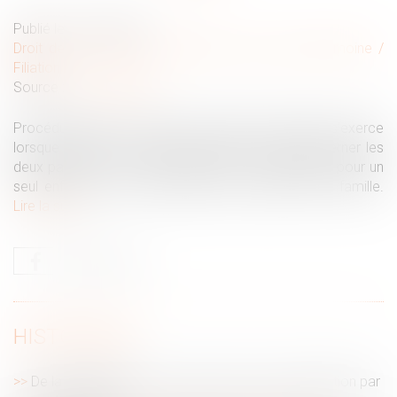
Publié le :
27/10/2021
Droit de la famille, des personnes et de leur patrimoine
/
Filiation
Source :
www.capital.fr
Procédure grave, le retrait de l’autorité parentale s’exerce
lorsque l’intérêt de l’enfant le justifie. Il peut concerner les
deux parents, ou un seul d’entre eux, et s’appliquer pour un
seul enfant ou pour l’ensemble des enfants de la famille.
Lire la suite
HISTORIQUE
De la modification de la structure de la rémunération par