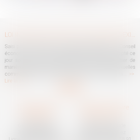
...
>
>>
LOI INTÉGRALE CONTRE LES VIOLENCES SEXISTES ET SEXUELLES : LE CESE POSE LES CONDITIONS DE RÉUSSITE DE LA FUTURE LOI
Saisi par la Présidente de l'Assemblée nationale, le Conseil
économique, social et environnemental (CESE) a adopté ce
jour son avis sur la proposition de loi visant à lutter de
manière intégrale contre les violences sexistes et sexuelles
commises à l'encontre des femmes et des enfants...
Lire la suite
Traguet avocat
Cabinet secondaire
Montpellier
Prades-le-Lez
6 Passage Lonjon
188 Route de Mende
34000 Montpellier
34730 Prades-le-Lez
Ligne fixe :
04 67 92 19 95
Ligne fixe :
04 67 55 58 91