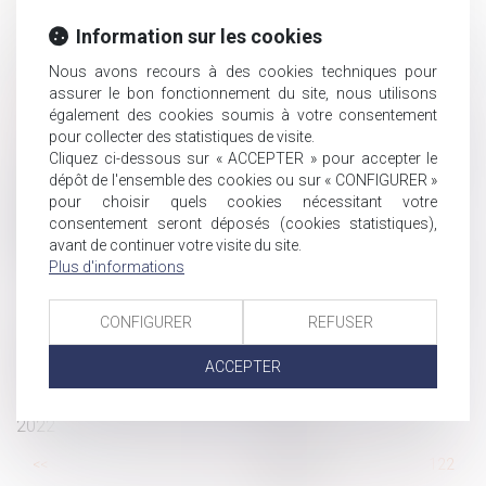
Conventions collectives : peut-on embaucher un salarié
en CDD saisonniers durant 37 années consécutives ?
Information sur les cookies
Pour rappel : les montants maximaux du barème Macron
Nous avons recours à des cookies techniques pour
sont des montants bruts
assurer le bon fonctionnement du site, nous utilisons
Retraite : de nouvelles dispositions pour 2022
également des cookies soumis à votre consentement
pour collecter des statistiques de visite.
Ouverture du droit à la pension de réversion aux couples
Cliquez ci-dessous sur « ACCEPTER » pour accepter le
pacsés : le Gouvernement dit non
dépôt de l'ensemble des cookies ou sur « CONFIGURER »
Possibilité pour une union de syndicats professionnels
pour choisir quels cookies nécessitant votre
de demander l'indemnisation du préjudice résultant de
consentement seront déposés (cookies statistiques),
l'atteinte portée à l'intérêt collectif
avant de continuer votre visite du site.
Plus d'informations
Rupture de la période d’essai : quel délai de prévenance
?
La commission mixte paritaire adopte le projet de loi
CONFIGURER
REFUSER
relatif à la protection des enfants
ACCEPTER
Le titre-mobilité est enfin sur la route
Sécurité sociale : tous les changements au 1er janvier
2022
...
<<
<
116
117
118
119
120
121
122