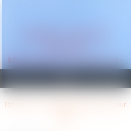
CABINET TRAGUET
AVOCAT
Montpellier & Prades-le-
Lez
Ouvrir
le
Vous êtes ici :
Accueil
Retraite : de nouvelles dispositions pour 2022
menu
Retraite : de nouvelles dispositions pour
2022