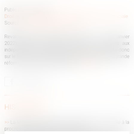
Publié le :
19/01/2022
Droit du travail - Employeurs
/
Droit de la protection sociale
Source :
www.lafinancepourtous.com
Revalorisation des pensions de base (+1,1 % au 1er janvier
2022), nouvelles dispositions relatives aux salariés aux
indépendants, et aux agriculteurs, quelques avancées donc
sur le front de la retraite, en attendant une éventuelle grande
réforme jusqu’à présent reportée.
Lire la suite
HISTORIQUE
La filiation de l’enfant issu d’une assistance médicale à la
procréation après la loi du 2 août 2021