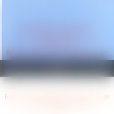
CABINET TRAGUET
AVOCAT
Montpellier & Prades-le-
Lez
Ouvrir
le
Vous êtes ici :
Accueil
menu
Rupture conventionnelle : ce qui change au 1er septembre 2026
Rupture conventionnelle : ce qui change
au 1er septembre 2026