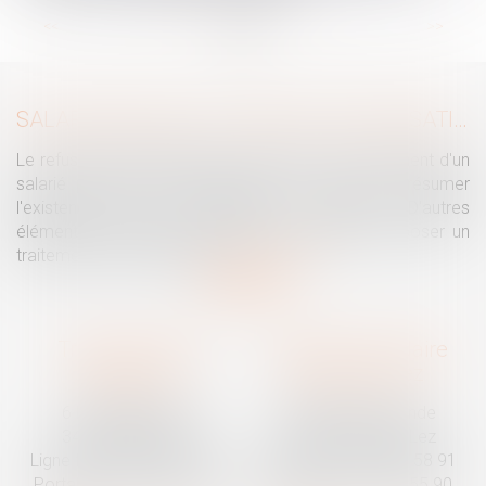
...
...
<<
<
2
3
4
5
6
7
8
>
>>
SALARIÉ PROTÉGÉ : UN REFUS D'AUTORISATION DE LICENCIEMENT NE SUFFIT PAS À PRÉSUMER UNE DISCRIMINATION SYNDICALE
Le refus par l'administration d'autoriser le licenciement d'un
salarié protégé ne permet pas, à lui seul, de présumer
l'existence d'une discrimination syndicale. D'autres
éléments doivent être apportés pour laisser supposer un
traitement discriminatoire...
Lire la suite
Traguet avocat
Cabinet secondaire
Montpellier
Prades-le-Lez
6 Passage Lonjon
188 Route de Mende
34000 Montpellier
34730 Prades-le-Lez
Ligne fixe :
04 67 92 19 95
Ligne fixe :
04 67 55 58 91
Portable :
06 07 03 55 90
Portable :
06 07 03 55 90