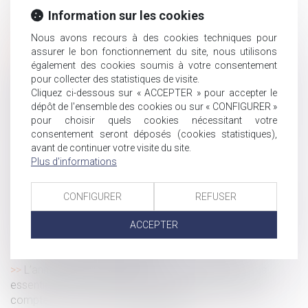
Instruction en famille sans autorisation : condamnation
Information sur les cookies
des parents
Rupture conventionnelle : ce qui change au 1er
Nous avons recours à des cookies techniques pour
assurer le bon fonctionnement du site, nous utilisons
septembre 2026
également des cookies soumis à votre consentement
Un employeur peut-il licencier une salariée qui ne lui a
pour collecter des statistiques de visite.
pas indiqué qu'elle était enceinte ?
Cliquez ci-dessous sur « ACCEPTER » pour accepter le
Transmission d’entreprise : l’État allège les règles pour
dépôt de l'ensemble des cookies ou sur « CONFIGURER »
faciliter les reprises
pour choisir quels cookies nécessitant votre
consentement seront déposés (cookies statistiques),
Annualisation du temps de travail : la proratisation du
avant de continuer votre visite du site.
seuil ne peut être automatique
Plus d'informations
Congé supplémentaire de naissance : précisions
réglementaires sur les conditions de prise du congé
CONFIGURER
REFUSER
Absence de consignes de sécurité : l’imprudence de la
victime ne peut justifier un partage de responsabilité !
ACCEPTER
La protection de la salariée enceinte prime sur
l’obligation alléguée de loyauté
L’annulation du mariage pour erreur sur les qualités
essentielles de son épouse se prescrit en cinq ans à
compter de la célébration du mariage