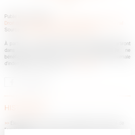
Publié le :
22/06/2026
Droit du travail - Salariés
/
Relation individuelles au travail
Source :
entreprendre.service-public.gouv.fr
À partir du 1er septembre 2026, les salariés qui partiront
dans le cadre d’une rupture conventionnelle ne
bénéficieront plus de la même durée maximale
d’indemnisation qu’auparavant...
Lire la suite
HISTORIQUE
Élections CSE : les limites de l’obligation de loyauté de
l’employeur