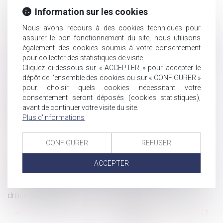
d’enfants non communs n’est pas en soi frauduleuse
Information sur les cookies
Loi de Finances 2022, une incitation à la reprise
d’entreprises
Nous avons recours à des cookies techniques pour
assurer le bon fonctionnement du site, nous utilisons
Sécurité sociale : des auteurs désormais démunis
également des cookies soumis à votre consentement
Charge de travail, refus de promotion : la souffrance du
pour collecter des statistiques de visite.
salarié et l’obligation de sécurité de l’employeur
Cliquez ci-dessous sur « ACCEPTER » pour accepter le
Retour en entreprise après l’arrivée d’un enfant
dépôt de l'ensemble des cookies ou sur « CONFIGURER »
pour choisir quels cookies nécessitant votre
Le successeur du président d'une SAS peut être
consentement seront déposés (cookies statistiques),
désigné nommément à l'avance
avant de continuer votre visite du site.
Le legs d’une maison interprété comme portant sur
Plus d'informations
l’unité foncière plus vaste
Le salarié au forfait jours ne doit pas confondre
CONFIGURER
REFUSER
autonomie et liberté totale
Le service public des pensions alimentaires devient
ACCEPTER
systématique pour tous les parents séparés
L’accord collectif, le contrat de travail particulier et les
droits du salarié
...
<<
<
111
112
113
114
115
116
117