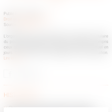
Publié le :
15/03/2022
Droit du travail - Employeurs
Source :
www.efl.fr
L’organisation du travail déterminée par l’employeur, titulaire
du pouvoir de direction, s’impose aux salariés, y compris
ceux qui bénéficient d’une convention de forfait annuel en
jours. C’est ce que vient de rappeler la Cour de cassation.
Lire la suite
HISTORIQUE
Changement de régime matrimonial : l’omission