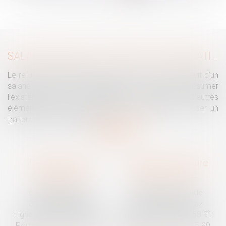
...
>
>>
SALARIÉ PROTÉGÉ : UN REFUS D'AUTORISATION DE LICENCIEMENT NE SUFFIT PAS À PRÉSUMER UNE DISCRIMINATION SYNDICALE
Le refus par l'administration d'autoriser le licenciement d'un
salarié protégé ne permet pas, à lui seul, de présumer
l'existence d'une discrimination syndicale. D'autres
éléments doivent être apportés pour laisser supposer un
traitement discriminatoire...
Lire la suite
Traguet avocat
Cabinet secondaire
Montpellier
Prades-le-Lez
6 Passage Lonjon
188 Route de Mende
34000 Montpellier
34730 Prades-le-Lez
Ligne fixe :
04 67 92 19 95
Ligne fixe :
04 67 55 58 91
Portable :
06 07 03 55 90
Portable :
06 07 03 55 90