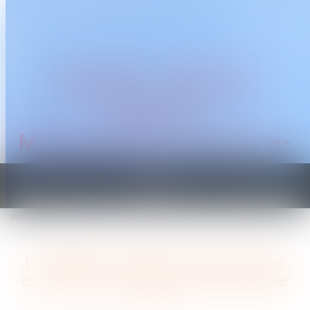
CABINET TRAGUET
AVOCAT
Montpellier & Prades-le-
Lez
Ouvrir
le
Vous êtes ici :
Accueil
menu
Le salarié au forfait jours ne doit pas confondre autonomie et liberté totale
Le salarié au forfait jours ne doit pas
confondre autonomie et liberté totale