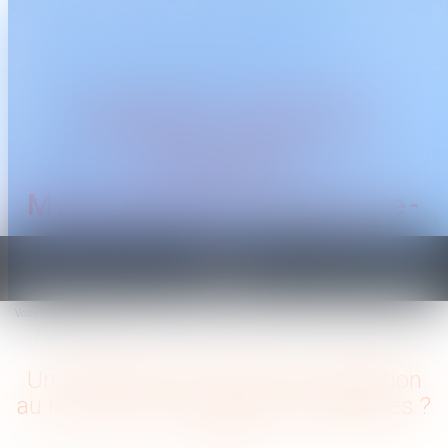
CABINET TRAGUET
AVOCAT
Montpellier & Prades-le-
Lez
Ouvrir
le
Vous êtes ici :
Accueil
menu
Un salarié peut-il refuser une mutation au nom de ses convictions religieuses ?
Un salarié peut-il refuser une mutation
au nom de ses convictions religieuses ?