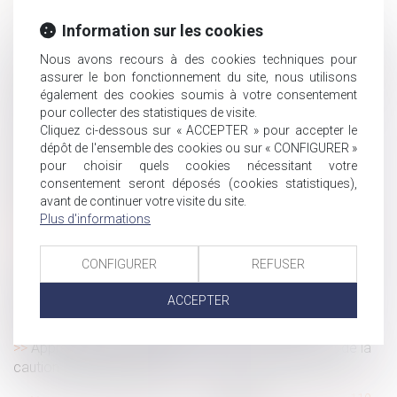
Index de l’égalité professionnelle à publier avant le 1er
mars
Information sur les cookies
Exonération Dutreil et entreprise individuelle : le montant
Nous avons recours à des cookies techniques pour
des liquidités transmises ne doit pas dépasser les besoins
assurer le bon fonctionnement du site, nous utilisons
normaux de trésorerie
également des cookies soumis à votre consentement
L’indivisaire qui rembourse le crédit-relais finançant un
pour collecter des statistiques de visite.
Cliquez ci-dessous sur « ACCEPTER » pour accepter le
achat indivis a droit à une indemnité
dépôt de l'ensemble des cookies ou sur « CONFIGURER »
Changement de régime matrimonial
pour choisir quels cookies nécessitant votre
Clause d’exclusion de solidarité et dépassement du
consentement seront déposés (cookies statistiques),
budget : variations sur la responsabilité de l’architecte
avant de continuer votre visite du site.
Plus d'informations
Un salarié peut-il refuser une mutation au nom de ses
convictions religieuses ?
Calcul des IJ maladie-maternité des indépendants : les
CONFIGURER
REFUSER
revenus d’activité de 2020 peuvent être neutralisés
ACCEPTER
Calcul de l’indemnité de réduction en l’absence de
partage
Appréciation de la disproportion de l'engagement de la
caution séparée de biens