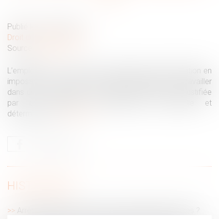
Publié le :
22/02/2022
Droit du travail - Salariés
Source :
www.efl.fr
L’employeur ne se rend pas coupable de discrimination en
imposant à un salarié de religion hindouiste de travailler
dans un cimetière, dès lors que cette mesure est justifiée
par une exigence professionnelle essentielle et
déterminante.
Lire la suite
HISTORIQUE
Arrêt-maladie : qu'en est-il du versement des primes ?