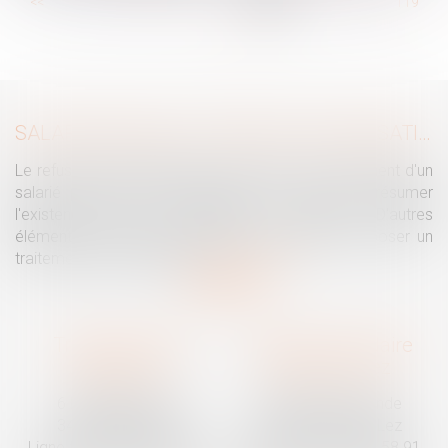
...
<<
<
113
114
115
116
117
118
119
...
>
>>
SALARIÉ PROTÉGÉ : UN REFUS D'AUTORISATION DE LICENCIEMENT NE SUFFIT PAS À PRÉSUMER UNE DISCRIMINATION SYNDICALE
Le refus par l'administration d'autoriser le licenciement d'un
salarié protégé ne permet pas, à lui seul, de présumer
l'existence d'une discrimination syndicale. D'autres
éléments doivent être apportés pour laisser supposer un
traitement discriminatoire...
Lire la suite
Traguet avocat
Cabinet secondaire
Montpellier
Prades-le-Lez
6 Passage Lonjon
188 Route de Mende
34000 Montpellier
34730 Prades-le-Lez
Ligne fixe :
04 67 92 19 95
Ligne fixe :
04 67 55 58 91