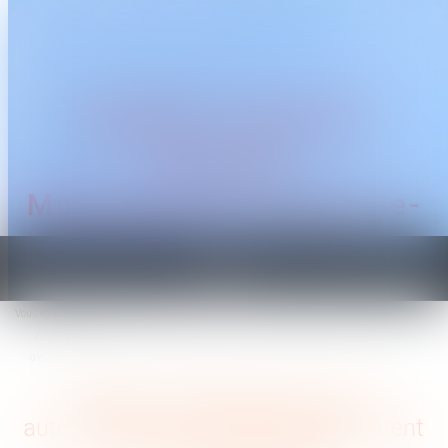
CABINET TRAGUET
AVOCAT
Montpellier & Prades-le-
Lez
Ouvrir
le
Vous êtes ici :
Accueil
menu
Salarié protégé licencié sans autorisation : les congés payés restent dus en cas
d’éviction
Salarié protégé licencié sans
autorisation : les congés payés restent