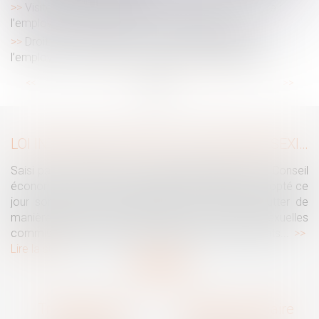
Visite médicale de reprise et convention collective :
l’employeur tenu malgré l’évolution des textes
Droit à la déconnexion : pas de manquement de
l’employeur si le salarié se connecte spontanément
...
...
<<
<
4
5
6
7
8
9
10
>
>>
LOI INTÉGRALE CONTRE LES VIOLENCES SEXISTES ET SEXUELLES : LE CESE POSE LES CONDITIONS DE RÉUSSITE DE LA FUTURE LOI
Saisi par la Présidente de l'Assemblée nationale, le Conseil
économique, social et environnemental (CESE) a adopté ce
jour son avis sur la proposition de loi visant à lutter de
manière intégrale contre les violences sexistes et sexuelles
commises à l'encontre des femmes et des enfants...
Lire la suite
Traguet avocat
Cabinet secondaire