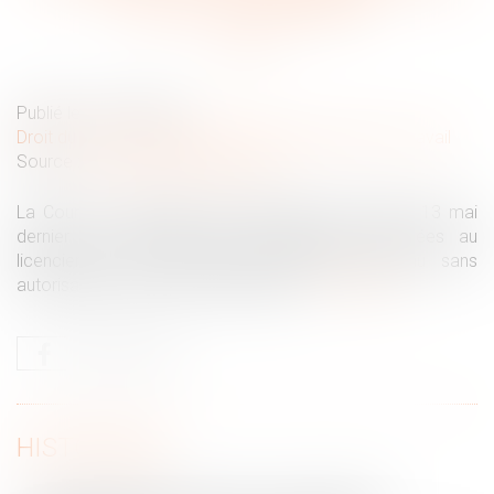
dus en cas d’éviction
Publié le :
27/05/2026
Droit du travail - Salariés
/
Relation individuelles au travail
Source :
www.lemag-juridique.com
La Cour de cassation a précisé dans un arrêt du 13 mai
dernier les conséquences indemnitaires attachées au
licenciement nul d’un salarié protégé intervenu sans
autorisation administrative préalable...
Lire la suite
HISTORIQUE