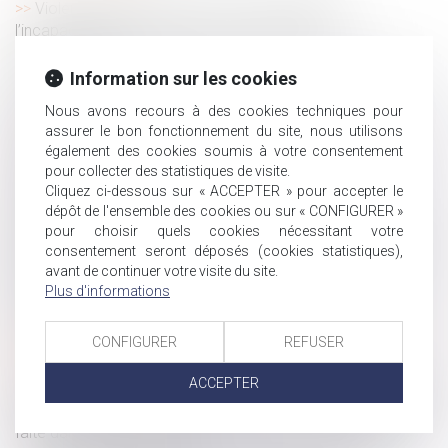
Violences faites aux femmes : faut-il réformer
l’incapacité totale de travail, ou plutôt l’utiliser
correctement ?
Information sur les cookies
Recherche de paternité internationale : cassation de
l’arrêt appliquant la loi de Floride
Nous avons recours à des cookies techniques pour
Publicité des cessions de parts sociales de sociétés
assurer le bon fonctionnement du site, nous utilisons
civiles : de nouvelles formalités
également des cookies soumis à votre consentement
pour collecter des statistiques de visite.
Incapacité permanente professionnelle : les règles
Cliquez ci-dessous sur « ACCEPTER » pour accepter le
changent !
dépôt de l'ensemble des cookies ou sur « CONFIGURER »
Information et protection des victimes de violences
pour choisir quels cookies nécessitant votre
sexuelles lors de la libération de leur agresseur : adoption à
consentement seront déposés (cookies statistiques),
l'AN
avant de continuer votre visite du site.
Médecine du travail : modification des attestations de
Plus d'informations
suivi de l’état de santé des salariés
Salarié protégé licencié sans autorisation : les congés
CONFIGURER
REFUSER
payés restent dus en cas d’éviction
ACCEPTER
La CPAM ne peut refuser le capital décès au partenaire
de PACS à charge au seul motif qu’aucune demande n’a été
faite dans le délai d’un mois