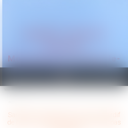
CABINET TRAGUET
AVOCAT
Montpellier & Prades-le-
Lez
Ouvrir
le
Vous êtes ici :
Accueil
menu
Sanction consécutive à un envoi tardif de l’arrêt de travail : le juge ne peut pas la
moduler
Sanction consécutive à un envoi tardif
de l’arrêt de travail : le juge ne peut pas