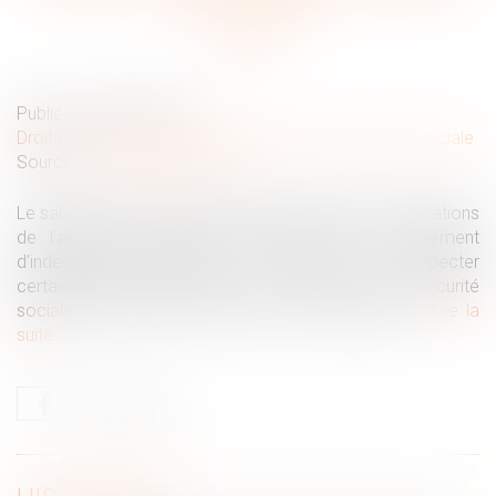
la moduler
Publié le :
09/04/2020
Droit du travail - Employeurs
/
Droit de la protection sociale
Source :
www.editions-tissot.fr
Le salarié en arrêt de travail peut bénéficier des prestations
de l’assurance maladie, et notamment du versement
d’indemnités journalières. Pour cela, il doit respecter
certaines règles dont celle de transmettre à la Sécurité
sociale son arrêt de travail sous un certain délai...
Lire la
suite