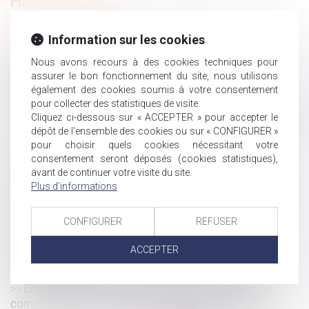
HISTORIQUE
Sanction consécutive à un envoi tardif de l’arrêt de
Information sur les cookies
travail : le juge ne peut pas la moduler
Nous avons recours à des cookies techniques pour
Accord collectif et négociation en période de crise
assurer le bon fonctionnement du site, nous utilisons
sanitaire
également des cookies soumis à votre consentement
Succession ouverte avant 2007 : 30 ans pour opter
pour collecter des statistiques de visite.
Cliquez ci-dessous sur « ACCEPTER » pour accepter le
Crise sanitaire actuelle et demande de PACS ou mariage
dépôt de l'ensemble des cookies ou sur « CONFIGURER »
Une discrimination à l’embauche fondée sur l’âge
pour choisir quels cookies nécessitant votre
Violences conjugales : conditions d’obtention de
consentement seront déposés (cookies statistiques),
l’ordonnance de protection
avant de continuer votre visite du site.
Plus d'informations
Jour de carence : ce qui change avec l'état d'urgence
sanitaire
CONFIGURER
REFUSER
Succession : une modification qui donne un nouvel
intérêt au contrat de capitalisation
ACCEPTER
Index de l'égalité professionnelle : les premières
tendances 2020
Environnement : sols pollués et responsabilité de la
commune en cas de cessation d’activité des IPCE