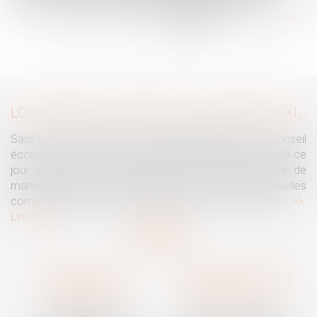
...
<<
<
166
167
168
169
170
171
172
...
>
>>
LOI INTÉGRALE CONTRE LES VIOLENCES SEXISTES ET SEXUELLES : LE CESE POSE LES CONDITIONS DE RÉUSSITE DE LA FUTURE LOI
Saisi par la Présidente de l'Assemblée nationale, le Conseil
économique, social et environnemental (CESE) a adopté ce
jour son avis sur la proposition de loi visant à lutter de
manière intégrale contre les violences sexistes et sexuelles
commises à l'encontre des femmes et des enfants...
Lire la suite
Traguet avocat
Cabinet secondaire
Montpellier
Prades-le-Lez