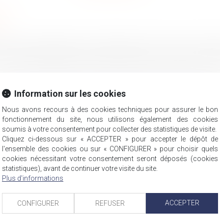
le
ne avance immédiate de leur crédit d’impôt sur les services à la p
Information sur les cookies
Nous avons recours à des cookies techniques pour assurer le bon
fonctionnement du site, nous utilisons également des cookies
soumis à votre consentement pour collecter des statistiques de visite.
Cliquez ci-dessous sur « ACCEPTER » pour accepter le dépôt de
à la procréation après la loi du 2 août 2021
l'ensemble des cookies ou sur « CONFIGURER » pour choisir quels
cookies nécessitant votre consentement seront déposés (cookies
ié en CDD saisonniers durant 37 années consécutives ?
statistiques), avant de continuer votre visite du site.
on sont des montants bruts
Plus d'informations
les pacsés : le Gouvernement dit non
ACCEPTER
CONFIGURER
REFUSER
e demander l'indemnisation du préjudice résultant de l'atteinte po