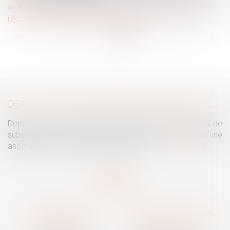
Succession et quasi-usufruit : l’administration peut-elle
rectifier une dette déclarée au passif ?
...
...
<<
<
23
24
25
26
27
28
29
>
>>
DSN : UNE RÉGULARISATION POSSIBLE EN CAS D’ANOMALIES PERSISTANTES
Depuis le mois de juillet, l’Urssaf peut émettre une DSN de
substitution. Ce nouveau mécanisme intervient lorsqu’une
anomalies persiste malgré les relances...
Lire la suite
Traguet avocat
Cabinet secondaire
Montpellier
Prades-le-Lez