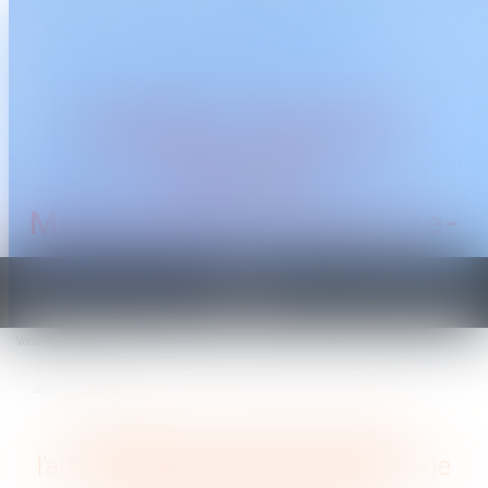
CABINET TRAGUET
AVOCAT
Montpellier & Prades-le-
Lez
Ouvrir
le
Vous êtes ici :
Accueil
menu
Succession et quasi-usufruit : l’administration peut-elle rectifier une dette
déclarée au passif ?
Succession et quasi-usufruit :
l’administration peut-elle rectifier une