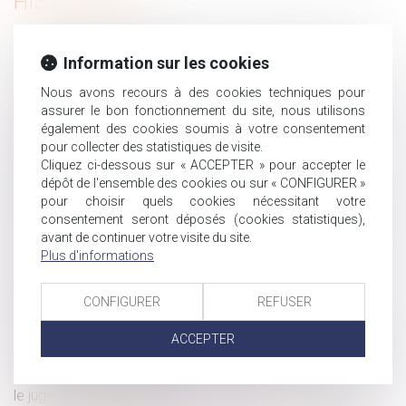
HISTORIQUE
Forfait jours et déduction de cotisations : pas besoin
Information sur les cookies
d’accord collectif après 2012
Compte professionnel de prévention (C2P)
Nous avons recours à des cookies techniques pour
assurer le bon fonctionnement du site, nous utilisons
Transports en commun : les femmes 1ères victimes de
également des cookies soumis à votre consentement
violences sexuelles | vie-publique.fr
pour collecter des statistiques de visite.
Santé au travail : on en sait plus sur l’analyse des
Cliquez ci-dessous sur « ACCEPTER » pour accepter le
substances dangereuses !
dépôt de l'ensemble des cookies ou sur « CONFIGURER »
Nullité d'une convention de forfait en jours : impact sur
pour choisir quels cookies nécessitant votre
consentement seront déposés (cookies statistiques),
les heures supplémentaires et indemnités
avant de continuer votre visite du site.
Attention aux heures de délégation prises pendant un
Plus d'informations
arrêt de travail !
Harcèlement moral : l’absence de justification des
CONFIGURER
REFUSER
agissements de l’employeur lui est imputable
Prolongation du dispositif d'abattement dont bénéficient
ACCEPTER
les dirigeants de PME partant à la retraite
Droit de visite en espace de rencontre : l’obligation pour
le juge de fixer une durée