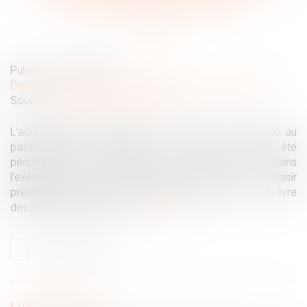
dette déclarée au passif ?
Publié le :
21/03/2025
Droit de la famille, des personnes et de leur patrimoine
Source :
www.lemag-juridique.com
L'administration fiscale peut écarter une dette inscrite au
passif d’une succession si celle-ci n'a pas été
personnellement constatée par l'officier public dans
l'exercice de ses fonctions, sans avoir à saisir
préalablement le juge, conformément à l'article L 20 du livre
des procédures fiscales...
Lire la suite