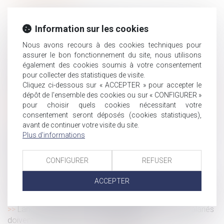
Installation d'antenne 5G, droit d'opposition des riverains
et responsabilité des élus locaux
Information sur les cookies
Le nouveau dossier médical en santé au travail peut être
Nous avons recours à des cookies techniques pour
mis en place
assurer le bon fonctionnement du site, nous utilisons
Rapport de dette vs rapport de libéralité
également des cookies soumis à votre consentement
pour collecter des statistiques de visite.
Le juge peut-il limiter le droit de visite et d'hébergement
Cliquez ci-dessous sur « ACCEPTER » pour accepter le
sans motif grave ?
dépôt de l'ensemble des cookies ou sur « CONFIGURER »
Un syndicat peut demander la suspension du règlement
pour choisir quels cookies nécessitant votre
intérieur pour défaut de consultation du CSE
consentement seront déposés (cookies statistiques),
Forfait jours : les heures travaillées le dimanche ne sont
avant de continuer votre visite du site.
pas des heures supplémentaires
Plus d'informations
Autonomie du régime matrimonial et de la prestation
compensatoire
CONFIGURER
REFUSER
Droit des successions
ACCEPTER
Régime social de l'indemnité transactionnelle réparant un
préjudice : nouvel exemple jurisprudentiel
Lanceurs d'alerte : les entreprises d'au moins 50 salariés
doivent actualiser leur procédure interne