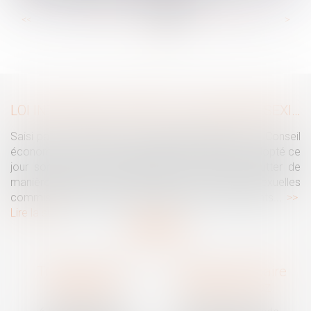
...
...
<<
<
93
94
95
96
97
98
99
>
>>
LOI INTÉGRALE CONTRE LES VIOLENCES SEXISTES ET SEXUELLES : LE CESE POSE LES CONDITIONS DE RÉUSSITE DE LA FUTURE LOI
Saisi par la Présidente de l'Assemblée nationale, le Conseil
économique, social et environnemental (CESE) a adopté ce
jour son avis sur la proposition de loi visant à lutter de
manière intégrale contre les violences sexistes et sexuelles
commises à l'encontre des femmes et des enfants...
Lire la suite
Traguet avocat
Cabinet secondaire
Montpellier
Prades-le-Lez