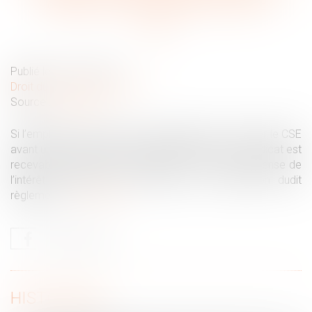
défaut de consultation du CSE
Publié le :
22/11/2022
Droit du travail - Employeurs
Source :
www.efl.fr
Si l’employeur manque à son obligation de consulter le CSE
avant une mise à jour du règlement intérieur, un syndicat est
recevable à demander en référé, au nom de la défense de
l’intérêt collectif de la profession, la suspension dudit
règlement...
Lire la suite
HISTORIQUE