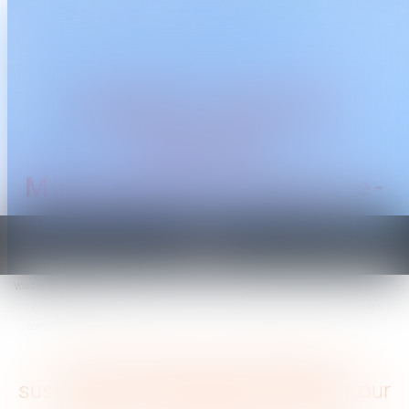
CABINET TRAGUET
AVOCAT
Montpellier & Prades-le-
Lez
Ouvrir
le
Vous êtes ici :
Accueil
menu
Un syndicat peut demander la suspension du règlement intérieur pour défaut de
consultation du CSE
Un syndicat peut demander la
suspension du règlement intérieur pour