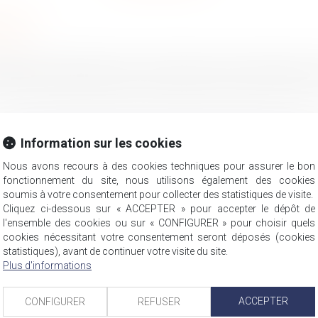
travail
ladies professionnelles que les employeurs doivent acquitter sur 
Information sur les cookies
Nous avons recours à des cookies techniques pour assurer le bon
fonctionnement du site, nous utilisons également des cookies
soumis à votre consentement pour collecter des statistiques de visite.
Cliquez ci-dessous sur « ACCEPTER » pour accepter le dépôt de
l'ensemble des cookies ou sur « CONFIGURER » pour choisir quels
n d’entreprise
cookies nécessitant votre consentement seront déposés (cookies
s ou supprimés
statistiques), avant de continuer votre visite du site.
Plus d'informations
xcéder le préjudice réel
lle l’exigence de transparence dans le calcul de la contrepartie
ACCEPTER
CONFIGURER
REFUSER
e une analyse au cas par cas