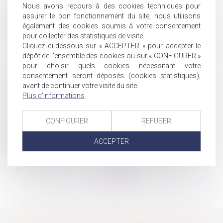
La dissimulation de relations amoureuses entre deux
Nous avons recours à des cookies techniques pour
assurer le bon fonctionnement du site, nous utilisons
salariés peut constituer une faute grave
également des cookies soumis à votre consentement
De la prévention des RPS à la promotion de la QVCT
pour collecter des statistiques de visite.
JO : le recours à l’activité partielle sera exceptionnel !
Cliquez ci-dessous sur « ACCEPTER » pour accepter le
Taux de cotisations sociales URSSAF 2024
dépôt de l'ensemble des cookies ou sur « CONFIGURER »
pour choisir quels cookies nécessitant votre
Comment transmettre son entreprise ?
consentement seront déposés (cookies statistiques),
Testament olographe partiellement daté par un tiers :
avant de continuer votre visite du site.
pas de nullité automatique
Plus d'informations
Clause de non-concurrence illicite et restitution de la
contrepartie financière indûment versée
CONFIGURER
REFUSER
Nouveauté pour les élections du CSE : l'employeur doit
intégrer des mentions obligatoires dans l'invitation à
ACCEPTER
négocier le PAP
...
...
<<
<
47
48
49
50
51
52
53
>
>>