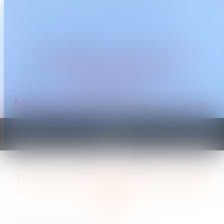
CABINET TRAGUET
AVOCAT
Montpellier & Prades-le-
Lez
Ouvrir
le
Vous êtes ici :
Accueil
Taux de cotisations sociales URSSAF 2024
menu
Taux de cotisations sociales URSSAF
2024