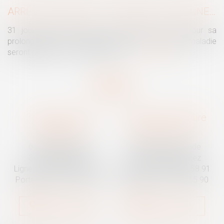
ARRÊTS DE TRAVAIL : UN DÉCRET PLAFONNE POUR LA PREMIÈRE FOIS LEUR DURÉE À PARTIR DU 1ER SEPTEMBRE 2026
31 jours maximum pour un premier arrêt, 62 pour sa
prolongation : dès septembre 2026, vos arrêts maladie
seront plafonnés comme jamais...
Lire la suite
Traguet avocat
Cabinet secondaire
Montpellier
Prades-le-Lez
6 Passage Lonjon
188 Route de Mende
34000 Montpellier
34730 Prades-le-Lez
Ligne fixe :
04 67 92 19 95
Ligne fixe :
04 67 55 58 91
Portable :
06 07 03 55 90
Portable :
06 07 03 55 90
Nous localiser
Nous localiser