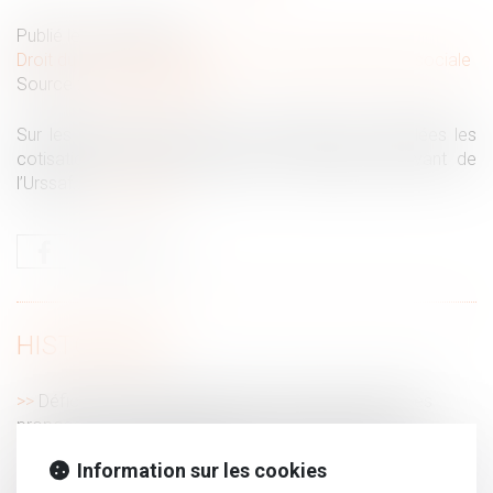
Publié le :
24/06/2024
Droit du travail - Employeurs
/
Droit de la protection sociale
Source :
www.legisocial.fr
Sur les fiches de paie de vos salariés sont calculées les
cotisations sociales salariales et patronales relevant de
l’Urssaf...
Lire la suite
HISTORIQUE
Déficit de la Sécurité sociale : la Cour des comptes
propose de moins indemniser les arrêts de travail
Les droits à retraite ne sont ouverts qu’aux salariés dont
Information sur les cookies
le contrat de travail est rompu