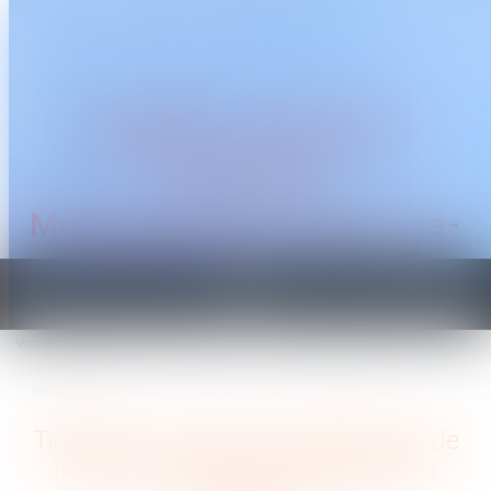
CABINET TRAGUET
AVOCAT
Montpellier & Prades-le-
Lez
Ouvrir
le
Vous êtes ici :
Accueil
menu
Télétravail : des recommandations de l’ANI peu prises en compte par les
entreprises
Télétravail : des recommandations de
l’ANI peu prises en compte par les