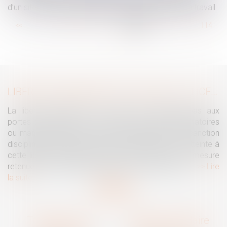
d’un site peut être considéré comme un accident du travail
...
<<
<
108
109
110
111
112
113
114
...
>
>>
LIBERTÉ D'EXPRESSION DU SALARIÉ : LE LICENCIEMENT DISCIPLINAIRE DOIT ÊTRE NÉCESSAIRE ET PROPORTIONNÉ AU REGARD DES PROPOS TENUS ET DE LEUR CONTEXTE
La liberté d'expression du salarié ne disparaît pas aux
portes de l'entreprise. Si des propos injurieux, diffamatoires
ou manifestement excessifs peuvent justifier une sanction
disciplinaire, l'employeur ne peut toutefois porter atteinte à
cette liberté fondamentale sans démontrer que la mesure
retenue est nécessaire, adaptée et proportionnée...
Lire
la suite
Traguet avocat
Cabinet secondaire