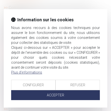
Comment organiser et optimiser la transmission
d’entreprise ?
Information sur les cookies
Maladie professionnelle : ce qui n'est pas imputable peut
être opposable !
Nous avons recours à des cookies techniques pour
Homoparenté : règles applicables aux relations entre un
assurer le bon fonctionnement du site, nous utilisons
enfant et l’ex-compagne de sa mère biologique
également des cookies soumis à votre consentement
pour collecter des statistiques de visite.
Le DUER soumis à de nouvelles règles
Cliquez ci-dessous sur « ACCEPTER » pour accepter le
Télétravail : des recommandations de l’ANI peu prises en
dépôt de l'ensemble des cookies ou sur « CONFIGURER »
compte par les entreprises
pour choisir quels cookies nécessitant votre
Contrôle Urssaf : la charte du cotisant contrôlé est mise
consentement seront déposés (cookies statistiques),
à jour
avant de continuer votre visite du site.
Plus d'informations
Une donation en nue-propriété sauvée de l’action
paulienne par l’usufruit réservé
CONFIGURER
REFUSER
La pension alimentaire versée à l'étranger est
déductible si l'état de besoin est établi
ACCEPTER
Harcèlement moral et stress professionnel dans
l’entreprise
Le suicide d’un salarié après l’annonce de la fermeture