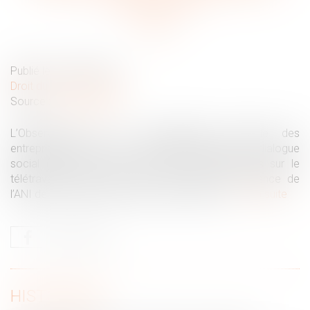
entreprises
Publié le :
02/05/2022
Droit du travail - Salariés
Source :
www.elegia.fr
L’Observatoire de la responsabilité sociétale des
entreprises (ORSE) et l’association Réalités du dialogue
social (RDS) ont passé au crible 2300 accords sur le
télétravail conclus en 2021, pour mesurer l’influence de
l’ANI de novembre 2020, qui s’avère relative...
Lire la suite
HISTORIQUE