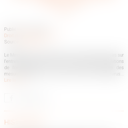
professionnels
Publié le :
16/06/2020
Droit du travail - Employeurs
Source :
www.efl.fr
Le Ministère du travail actualise son questions-réponses sur
l’entretien professionnel pour tenir compte des dispositions
de l’ordonnance du 1er avril 2020 ayant adopté des
mesures d’urgence en raison de la crise du coronavirus...
Lire la suite
HISTORIQUE