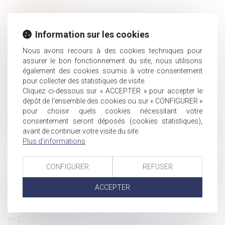
Manquer de respect à ses salariés peut entraîner la
résiliation judiciaire du contrat de travail
Information sur les cookies
Investir dans des équipements de protection au travail :
l’assurance maladie propose une subvention pour les
Nous avons recours à des cookies techniques pour
assurer le bon fonctionnement du site, nous utilisons
TPE/PME
également des cookies soumis à votre consentement
Transmission d’entreprise : quelles sont les étapes à
pour collecter des statistiques de visite.
anticiper ?
Cliquez ci-dessous sur « ACCEPTER » pour accepter le
Les personnes victimes de violences conjugales
dépôt de l'ensemble des cookies ou sur « CONFIGURER »
peuvent débloquer leur épargne salariale à tout moment
pour choisir quels cookies nécessitant votre
consentement seront déposés (cookies statistiques),
TF1 condamnée pour travail dissimulé et licenciement
avant de continuer votre visite du site.
abusif
Plus d'informations
Tenir compte des mesures sanitaires dans l'organisation
des entretiens professionnels
CONFIGURER
REFUSER
Travailleurs indépendants : modifications du code de la
sécurité sociale
ACCEPTER
Les élus du CSE ont un rôle économique à jouer face à
l’épidémie de Covid-19
Déclaration d'impôt et droit à l'erreur