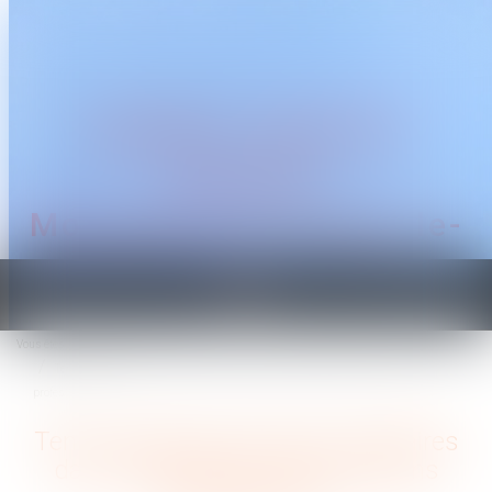
CABINET TRAGUET
AVOCAT
Montpellier & Prades-le-
Lez
Ouvrir
le
Vous êtes ici :
Accueil
menu
Tenir compte des mesures sanitaires dans l'organisation des entretiens
professionnels
Tenir compte des mesures sanitaires
dans l'organisation des entretiens