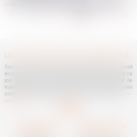
Divorce sans juge : aspects historiques et juridiques
...
<<
<
160
161
162
163
164
165
166
...
>
>>
LOI INTÉGRALE CONTRE LES VIOLENCES SEXISTES ET SEXUELLES : LE CESE POSE LES CONDITIONS DE RÉUSSITE DE LA FUTURE LOI
Saisi par la Présidente de l'Assemblée nationale, le Conseil
économique, social et environnemental (CESE) a adopté ce
jour son avis sur la proposition de loi visant à lutter de
manière intégrale contre les violences sexistes et sexuelles
commises à l'encontre des femmes et des enfants...
Lire la suite
Traguet avocat
Cabinet secondaire
Montpellier
Prades-le-Lez