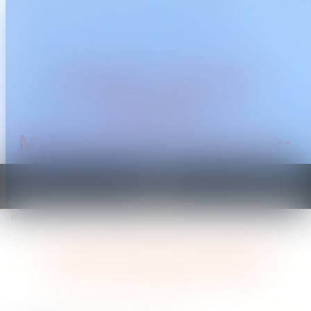
CABINET TRAGUET
AVOCAT
Montpellier & Prades-le-
Lez
Ouvrir
le
Vous êtes ici :
Accueil
Le tournant législatif de l’IA entre anticipation et responsabilité
menu
Le tournant législatif de l’IA entre
anticipation et responsabilité