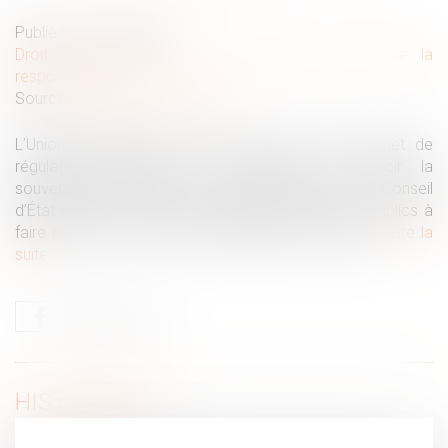
Publié le :
25/10/2022
Droit des obligations et des suretés
/
Droit de la
responsabilité
Source :
www.dalloz-actualite.fr
L’Union européenne cherche, à travers son paquet de
régulations relatives au numérique, à asseoir la
souveraineté numérique de l’Union européenne. Le Conseil
d’État n’est pas en reste et appelle les pouvoirs publics à
faire de même concernant l’intelligence artificielle...
Lire la
suite
HISTORIQUE