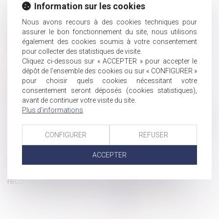
Monétisation des jours de repos et de RTT : quelles sont
Information sur les cookies
les exonérations possibles ?
Nous avons recours à des cookies techniques pour
Garantie de passif : prise en charge des indemnités dues
assurer le bon fonctionnement du site, nous utilisons
à un salarié dont le contrat est requalifié
également des cookies soumis à votre consentement
GPA : c’est l’intention qui compte
pour collecter des statistiques de visite.
Cliquez ci-dessous sur « ACCEPTER » pour accepter le
Le tournant législatif de l’IA entre anticipation et
dépôt de l'ensemble des cookies ou sur « CONFIGURER »
responsabilité
pour choisir quels cookies nécessitant votre
Maternité : protection absolue pendant le congé
consentement seront déposés (cookies statistiques),
pathologique, mais pas pendant un arrêt maladie
avant de continuer votre visite du site.
Contestation de la contrainte de l’URSSAF
Plus d'informations
Le Sénat propose un « chèque conseil » pour anticiper la
transmission d'entreprise
CONFIGURER
REFUSER
GPA et retrait de l'autorité parentale
ACCEPTER
Publication du décret sur les lanceurs d'alerte
Salarié protégé : des propos racistes et sexistes
récurrents justifient son licenciement pour faute
...
...
<<
<
95
96
97
98
99
100
101