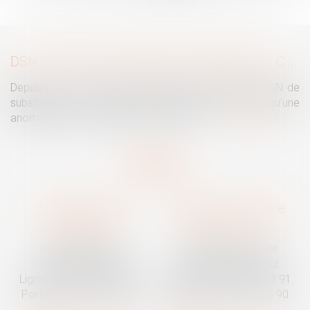
>
>>
DSN : UNE RÉGULARISATION POSSIBLE EN CAS D’ANOMALIES PERSISTANTES
Depuis le mois de juillet, l’Urssaf peut émettre une DSN de
substitution. Ce nouveau mécanisme intervient lorsqu’une
anomalies persiste malgré les relances...
Lire la suite
Traguet avocat
Cabinet secondaire
Montpellier
Prades-le-Lez
6 Passage Lonjon
188 Route de Mende
34000 Montpellier
34730 Prades-le-Lez
Ligne fixe :
04 67 92 19 95
Ligne fixe :
04 67 55 58 91
Portable :
06 07 03 55 90
Portable :
06 07 03 55 90