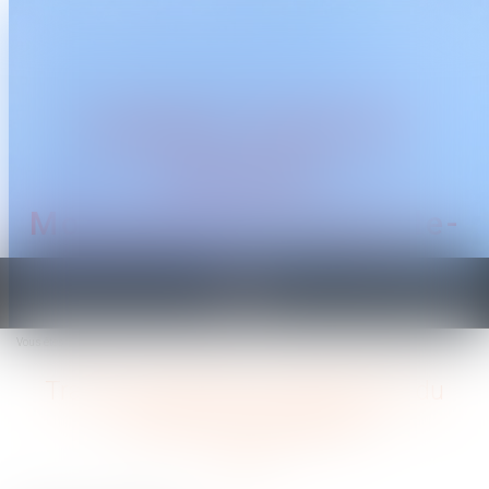
CABINET TRAGUET
AVOCAT
Montpellier & Prades-le-
Lez
Ouvrir
le
Vous êtes ici :
Accueil
Trajet domicile/lieux d'exécution du travail et contrepartie
menu
Trajet domicile/lieux d'exécution du
travail et contrepartie