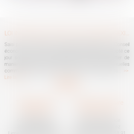
...
>
>>
LOI INTÉGRALE CONTRE LES VIOLENCES SEXISTES ET SEXUELLES : LE CESE POSE LES CONDITIONS DE RÉUSSITE DE LA FUTURE LOI
Saisi par la Présidente de l'Assemblée nationale, le Conseil
économique, social et environnemental (CESE) a adopté ce
jour son avis sur la proposition de loi visant à lutter de
manière intégrale contre les violences sexistes et sexuelles
commises à l'encontre des femmes et des enfants...
Lire la suite
Traguet avocat
Cabinet secondaire
Montpellier
Prades-le-Lez
6 Passage Lonjon
188 Route de Mende
34000 Montpellier
34730 Prades-le-Lez
Ligne fixe :
04 67 92 19 95
Ligne fixe :
04 67 55 58 91