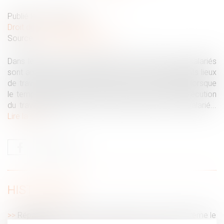
Publié le :
29/10/2019
Droit du travail - Salariés
Source :
www2.editions-tissot.fr
Dans le cadre de leurs fonctions, certains de mes salariés
sont amenés à se rendre à des réunions sur différents lieux
de travail. Doivent-ils bénéficier d’une contrepartie lorsque
le temps de trajet entre leur domicile et le lieu d’exécution
du travail dépasse le temps de trajet normal du salarié...
Lire la suite
HISTORIQUE
Réparation intégrale d'un préjudice et choix du barème le