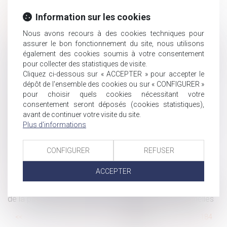
plus adapté
Trajet domicile/lieux d'exécution du travail et
Information sur les cookies
contrepartie
Nous avons recours à des cookies techniques pour
Proposition de loi visant à réformer la fiscalité du droit
assurer le bon fonctionnement du site, nous utilisons
des successions
également des cookies soumis à votre consentement
QPC : l’article L 131-9 du Code de la Sécurité sociale est-
pour collecter des statistiques de visite.
Cliquez ci-dessous sur « ACCEPTER » pour accepter le
il conforme à la Constitution ?
dépôt de l'ensemble des cookies ou sur « CONFIGURER »
Faut-il un service public pour recouvrer les pensions
pour choisir quels cookies nécessitant votre
alimentaires impayées ?
consentement seront déposés (cookies statistiques),
Rappels sur le contrôle effectif de la charge de travail
avant de continuer votre visite du site.
des salariés en forfait jours
Plus d'informations
Sanction du salarié pour trop-perçu de salaire non
signalé
CONFIGURER
REFUSER
Legs et transmission, ce qu'il faut savoir
ACCEPTER
Impact des RTT sur la durée de la période d’essai
Exposition au risque et interprétation de la classification
de la pathologie au tableau des maladies professionnelles
...
<<
<
178
179
180
181
182
183
184