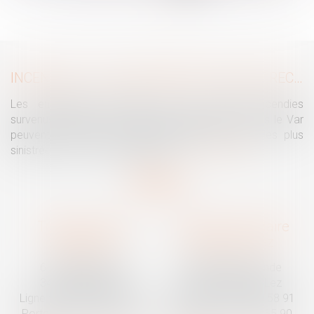
...
>
>>
INCENDIES : LES ENTREPRISES PEUVENT RECOURIR À L’ACTIVITÉ PARTIELLE
Les entreprises touchées par les violents incendies
survenus notamment en Nouvelle Aquitaine et dans le Var
peuvent recourir à l’activité partielle avec, pour les plus
sinistrées, un reste à charge zéro...
Lire la suite
Traguet avocat
Cabinet secondaire
Montpellier
Prades-le-Lez
6 Passage Lonjon
188 Route de Mende
34000 Montpellier
34730 Prades-le-Lez
Ligne fixe :
04 67 92 19 95
Ligne fixe :
04 67 55 58 91
Portable :
06 07 03 55 90
Portable :
06 07 03 55 90