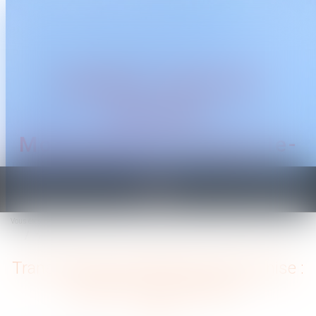
CABINET TRAGUET
AVOCAT
Montpellier & Prades-le-
Lez
Ouvrir
le
Vous êtes ici :
Accueil
menu
Transmission d’entreprise en franchise : quelles sont les règles ?
Transmission d’entreprise en franchise :
quelles sont les règles ?