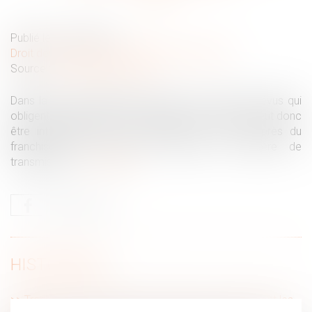
Publié le :
02/03/2022
Droit des sociétés
/
Transmission d’entreprise
Source :
officieldelafranchise.fr
Dans la vie d’un franchisé, il peut y avoir des imprévus qui
obligent à transmettre son entreprise à un tiers. Il peut donc
être intéressant de se renseigner en amont auprès du
franchiseur des règles en vigueur en matière de
transmission...
Lire la suite
HISTORIQUE
Transmission d’entreprise en franchise : quelles sont les