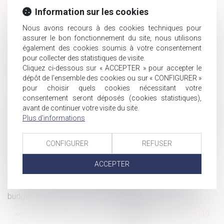
règles ?
Information sur les cookies
Loi du 21 février 2022 visant à réformer l'adoption
CDD de remplacement à terme précis : il doit aller jusqu'à
Nous avons recours à des cookies techniques pour
assurer le bon fonctionnement du site, nous utilisons
son terme, même si le salarié remplacé est décédé
également des cookies soumis à votre consentement
La loi pour renforcer la prévention en santé au travail : La
pour collecter des statistiques de visite.
nouvelle définition du harcèlement sexuel
Cliquez ci-dessous sur « ACCEPTER » pour accepter le
Arrêt-maladie : qu'en est-il du versement des primes ?
dépôt de l'ensemble des cookies ou sur « CONFIGURER »
pour choisir quels cookies nécessitant votre
Index de l’égalité professionnelle à publier avant le 1er
consentement seront déposés (cookies statistiques),
mars
avant de continuer votre visite du site.
Exonération Dutreil et entreprise individuelle : le montant
Plus d'informations
des liquidités transmises ne doit pas dépasser les besoins
normaux de trésorerie
CONFIGURER
REFUSER
L’indivisaire qui rembourse le crédit-relais finançant un
achat indivis a droit à une indemnité
ACCEPTER
Changement de régime matrimonial
Clause d’exclusion de solidarité et dépassement du
budget : variations sur la responsabilité de l’architecte
...
<<
<
113
114
115
116
117
118
119