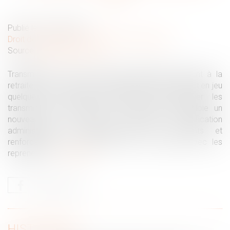
Publié le :
22/06/2026
Droit des sociétés
/
Transmission d’entreprise
Source :
gazette-du-midi.fr
Transmission. Près de 500 000 dirigeants partiront à la
retraite au cours des dix prochaines années, mettant en jeu
quelque trois millions d’emplois. Pour fluidifier les
transmissions d’entreprise, le gouvernement déploie un
nouveau plan d’action combinant simplification
administrative, accompagnement des cédants et
renforcement des outils de mise en relation avec les
repreneurs...
Lire la suite
HISTORIQUE