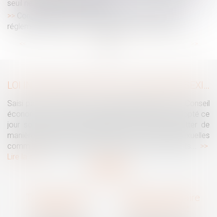
seuil ne peut être automatique
Congé supplémentaire de naissance : précisions
réglementaires sur les conditions de prise du congé
...
...
<<
<
2
3
4
5
6
7
8
>
>>
LOI INTÉGRALE CONTRE LES VIOLENCES SEXISTES ET SEXUELLES : LE CESE POSE LES CONDITIONS DE RÉUSSITE DE LA FUTURE LOI
Saisi par la Présidente de l'Assemblée nationale, le Conseil
économique, social et environnemental (CESE) a adopté ce
jour son avis sur la proposition de loi visant à lutter de
manière intégrale contre les violences sexistes et sexuelles
commises à l'encontre des femmes et des enfants...
Lire la suite
Traguet avocat
Cabinet secondaire
Montpellier
Prades-le-Lez