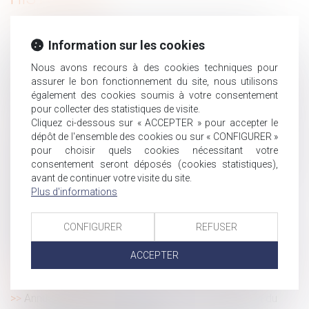
Inceste et violences sexuelles faites aux enfants
Information sur les cookies
propositions Ciivise
Exonération totale de droits de succession entre frères
Nous avons recours à des cookies techniques pour
et sœurs (CGI, art. 796-0 ter) : attention de ne pas
assurer le bon fonctionnement du site, nous utilisons
également des cookies soumis à votre consentement
confondre « domicile commun » et « résidence commune »
pour collecter des statistiques de visite.
Travailleurs détachés : fraude sociale sanctionnée
Cliquez ci-dessous sur « ACCEPTER » pour accepter le
Élections CSE : les limites de l’obligation de loyauté de
dépôt de l'ensemble des cookies ou sur « CONFIGURER »
l’employeur
pour choisir quels cookies nécessitant votre
consentement seront déposés (cookies statistiques),
Instruction en famille sans autorisation : condamnation
avant de continuer votre visite du site.
des parents
Plus d'informations
Rupture conventionnelle : ce qui change au 1er
septembre 2026
CONFIGURER
REFUSER
Un employeur peut-il licencier une salariée qui ne lui a
pas indiqué qu'elle était enceinte ?
ACCEPTER
Transmission d’entreprise : l’État allège les règles pour
faciliter les reprises
Annualisation du temps de travail : la proratisation du