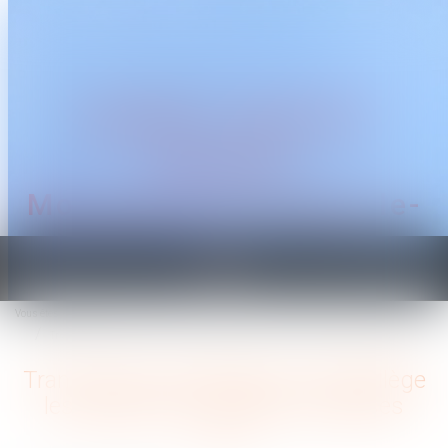
CABINET TRAGUET
AVOCAT
Montpellier & Prades-le-
Lez
Ouvrir
le
Vous êtes ici :
Accueil
menu
Transmission d’entreprise : l’État allège les règles pour faciliter les reprises
Transmission d’entreprise : l’État allège
les règles pour faciliter les reprises