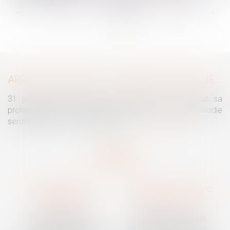
...
...
<<
<
74
75
76
77
78
79
80
>
>>
ARRÊTS DE TRAVAIL : UN DÉCRET PLAFONNE POUR LA PREMIÈRE FOIS LEUR DURÉE À PARTIR DU 1ER SEPTEMBRE 2026
31 jours maximum pour un premier arrêt, 62 pour sa
prolongation : dès septembre 2026, vos arrêts maladie
seront plafonnés comme jamais...
Lire la suite
Traguet avocat
Cabinet secondaire
Montpellier
Prades-le-Lez
6 Passage Lonjon
188 Route de Mende
34000 Montpellier
34730 Prades-le-Lez