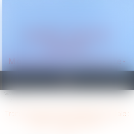
CABINET TRAGUET
AVOCAT
Montpellier & Prades-le-
Lez
Ouvrir
le
Vous êtes ici :
Accueil
menu
Transmission d’une entreprise familiale : quelles sont les enjeux ?
Transmission d’une entreprise familiale :
quelles sont les enjeux ?