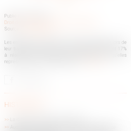
Publié le :
24/07/2023
Droit des sociétés
/
Transmission d’entreprise
Source :
www.latribune.fr
Les entreprises familiales rencontrent des difficultés lors de
leur transmission. En France, elles seraient seulement 17%
à réaliser une transmission intra-familiale alors qu’elles
représenteraient 65% en Allemagne...
Lire la suite
HISTORIQUE
La demande en délivrance d’un legs
Audition du mineur dans le cadre d’une demande de