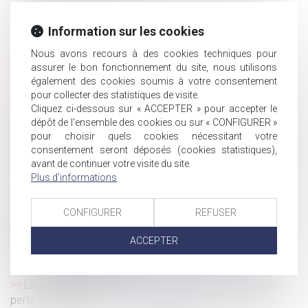
modification de la fixation de sa résidence habituelle et
principe du contradictoire
Information sur les cookies
L'entretien professionnel est distinct de l'entretien
d'évaluation mais peut se tenir à la même date
Nous avons recours à des cookies techniques pour
assurer le bon fonctionnement du site, nous utilisons
Transmission d’une entreprise familiale : quelles sont les
également des cookies soumis à votre consentement
enjeux ?
pour collecter des statistiques de visite.
Legs : la demande de délivrance du legs, condition
Cliquez ci-dessous sur « ACCEPTER » pour accepter le
indispensable de reconnaissance du droit du légataire
dépôt de l'ensemble des cookies ou sur « CONFIGURER »
pour choisir quels cookies nécessitant votre
Une entité économique autonome peut résulter de deux
consentement seront déposés (cookies statistiques),
parties d’entreprises distinctes d’un même groupe
avant de continuer votre visite du site.
L’impossibilité pour le tiers donneur d’établir une filiation
Plus d'informations
avec l’enfant né du don est conforme
Protection contre le licenciement et indemnités
CONFIGURER
REFUSER
journalières sans carence pour les salariées confrontées à
une fausse couche
ACCEPTER
Non-présentation d’enfant : précision sur le lieu de
commission de l’infraction
La trahison de Caïn, révélée par testament, lui vaut la
perte de son legs