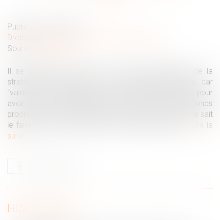
Publié le :
20/01/2025
Droit des sociétés
/
Transmission d’entreprise
Source :
mesinfos.fr
Il se positionne comme un expert de l’ingénierie de la
stratégie de transmission en Auvergne-Rhône-Alpes, car
"valoriser une entreprise au sens financier du terme pour
avoir un prix de vente reposant sur le calcul suivant, fonds
propres moins les dettes plus les stocks, tout le monde sait
le faire. Mais ça n’évalue pas le capital immatériel...
Lire la
suite
HISTORIQUE