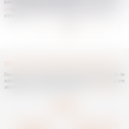
paiement de la pension alimentaire
Harcèlement moral : une évaluation globale des faits
s’impose
...
...
<<
<
29
30
31
32
33
34
35
>
>>
DSN : UNE RÉGULARISATION POSSIBLE EN CAS D’ANOMALIES PERSISTANTES
Depuis le mois de juillet, l’Urssaf peut émettre une DSN de
substitution. Ce nouveau mécanisme intervient lorsqu’une
anomalies persiste malgré les relances...
Lire la suite
Traguet avocat
Cabinet secondaire