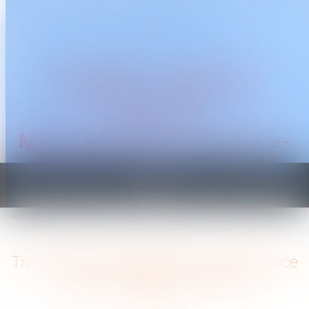
CABINET TRAGUET
AVOCAT
Montpellier & Prades-le-
Lez
Ouvrir
le
Vous êtes ici :
Accueil
menu
Transmission d'entreprise : l'importance d'une stratégie de cession
Transmission d'entreprise : l'importance
d'une stratégie de cession