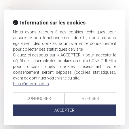
Ordonnance provisoire de protection immédiate : le
décret est paru
Licenciement et minoration de l’indemnité
Information sur les cookies
conventionnelle selon l’âge : absence de discrimination
Nous avons recours à des cookies techniques pour
reconnue par la Cour de cassation
assurer le bon fonctionnement du site, nous utilisons
Indemnités journalières de sécurité sociale : quels
également des cookies soumis à votre consentement
montants pour 2025 ?
pour collecter des statistiques de visite.
Cliquez ci-dessous sur « ACCEPTER » pour accepter le
Droit de visite et placement d’enfants : quelle place pour
dépôt de l'ensemble des cookies ou sur « CONFIGURER »
la parole des mineurs ?
pour choisir quels cookies nécessitant votre
Cotisations sociales : quels taux au 1er janvier 2025 ?
consentement seront déposés (cookies statistiques),
Transmission d'entreprise : l'importance d'une stratégie
avant de continuer votre visite du site.
de cession
Plus d'informations
Licenciement économique : l'oubli des critères de
départage dans les offres de reclassement prive le
CONFIGURER
REFUSER
licenciement de cause réelle et sérieuse
ACCEPTER
Reprendre une entreprise familiale : quel profil pour le
repreneur ?
Évolution des facultés contributives des parents pour le