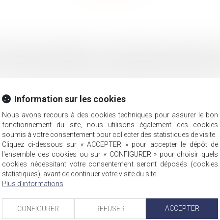
 transmission d’entreprise nous donne l’occasion, chiffres à 
ra ici de montrer l’intérêt d’un accompagnement patrimonial da
Information sur les cookies
Nous avons recours à des cookies techniques pour assurer le bon
fonctionnement du site, nous utilisons également des cookies
soumis à votre consentement pour collecter des statistiques de visite.
Cliquez ci-dessous sur « ACCEPTER » pour accepter le dépôt de
l'ensemble des cookies ou sur « CONFIGURER » pour choisir quels
t côté employeur ?
cookies nécessitant votre consentement seront déposés (cookies
correspondre à la date de l’arrêt en cas d’appel sur le divorce
statistiques), avant de continuer votre visite du site.
Plus d'informations
ve, pas de faute
moniale
ACCEPTER
CONFIGURER
REFUSER
u salarié en arrêt de travail ?