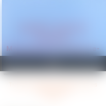
CABINET TRAGUET
AVOCAT
Montpellier & Prades-le-
Lez
Ouvrir
le
Vous êtes ici :
Accueil
Travail le dimanche: quelles sont les contreparties?
menu
Travail le dimanche: quelles sont les
contreparties?