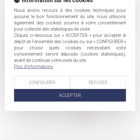
Information sur les cookies
transmise à l'employeur resté inactif, il y a faute inexcusable
Nous avons recours à des cookies techniques pour
Indemnisation de la perte de gains professionnels : c’est
assurer le bon fonctionnement du site, nous utilisons
la nature qui compte
également des cookies soumis à votre consentement
Patrimoine. Donner sa maison pour réduire les droits de
pour collecter des statistiques de visite.
succession
Cliquez ci-dessous sur « ACCEPTER » pour accepter le
Abus de droit : l'opération d’apport-réduction de
dépôt de l'ensemble des cookies ou sur « CONFIGURER »
capital est assimilée à une opération d’apport-cession
pour choisir quels cookies nécessitant votre
consentement seront déposés (cookies statistiques),
Entretien préalable : que se passe-t-il en cas de
avant de continuer votre visite du site.
défaillance de l’employeur ?
Plus d'informations
Garde exclusive : comment la demander ?
Chômage -Prime de 1 000 € pour certains demandeurs
CONFIGURER
REFUSER
d'emplois de longue durée
Travail le dimanche: quelles sont les contreparties?
ACCEPTER
Comment et pourquoi obtenir un certificat d'hérédité?
...
<<
<
121
122
123
124
125
126
127
...
>
>>