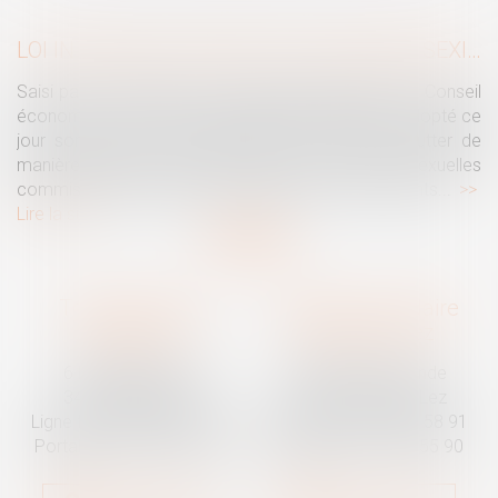
LOI INTÉGRALE CONTRE LES VIOLENCES SEXISTES ET SEXUELLES : LE CESE POSE LES CONDITIONS DE RÉUSSITE DE LA FUTURE LOI
Saisi par la Présidente de l'Assemblée nationale, le Conseil
économique, social et environnemental (CESE) a adopté ce
jour son avis sur la proposition de loi visant à lutter de
manière intégrale contre les violences sexistes et sexuelles
commises à l'encontre des femmes et des enfants...
Lire la suite
Traguet avocat
Cabinet secondaire
Montpellier
Prades-le-Lez
6 Passage Lonjon
188 Route de Mende
34000 Montpellier
34730 Prades-le-Lez
Ligne fixe :
04 67 92 19 95
Ligne fixe :
04 67 55 58 91
Portable :
06 07 03 55 90
Portable :
06 07 03 55 90