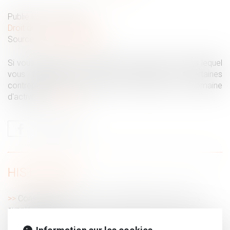
Publié le :
15/11/2021
Droit du travail - Salariés
Source :
www.challenges.fr
Si vous travaillez le dimanche, selon le secteur dans lequel
vous travaillez, vous pouvez bénéficier de certaines
contreparties légales. Celles-ci varient selon le domaine
d'activité.
Lire la suite
HISTORIQUE
Conséquence du recours systématique aux heures
supplémentaires
AT/MP. En cas d'agression après une lettre de menaces