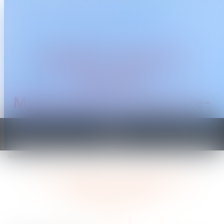
CABINET TRAGUET
AVOCAT
Montpellier & Prades-le-
Lez
Ouvrir
le
Vous êtes ici :
Accueil
TVA sociale, financement de la protection sociale
menu
TVA sociale, financement de la
protection sociale