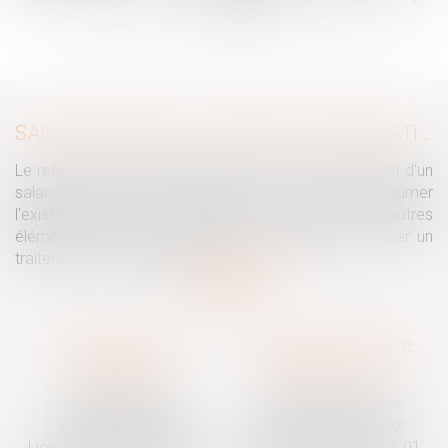
...
...
<<
<
16
17
18
19
20
21
22
>
>>
SALARIÉ PROTÉGÉ : UN REFUS D'AUTORISATION DE LICENCIEMENT NE SUFFIT PAS À PRÉSUMER UNE DISCRIMINATION SYNDICALE
Le refus par l'administration d'autoriser le licenciement d'un
salarié protégé ne permet pas, à lui seul, de présumer
l'existence d'une discrimination syndicale. D'autres
éléments doivent être apportés pour laisser supposer un
traitement discriminatoire...
Lire la suite
Traguet avocat
Cabinet secondaire
Montpellier
Prades-le-Lez
6 Passage Lonjon
188 Route de Mende
34000 Montpellier
34730 Prades-le-Lez
Ligne fixe :
04 67 92 19 95
Ligne fixe :
04 67 55 58 91