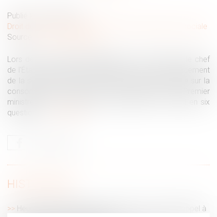
Publié le :
02/06/2025
Droit du travail - Employeurs
/
Droit de la protection sociale
Source :
www.vie-publique.fr
Lors de son intervention télévisée le 13 mai 2025, le chef
de l'État a évoqué la possibilité de réformer le financement
de la sécurité sociale en le faisant peser davantage sur la
consommation. Cette idée a été reprise par le Premier
ministre le 27 mai 2025. De quoi s'agit-il ? Le point en six
questions...
Lire la suite
HISTORIQUE
Heures supplémentaires et faute grave : double rappel à