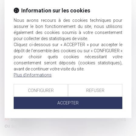
l’ordre de la Cour de cassation
Règlement d’un emprunt sur bien propre : la
Information sur les cookies
communauté n’a droit à récompense que sur le capital
Nous avons recours à des cookies techniques pour
Succession et société civile : cession opposable entre
assurer le bon fonctionnement du site, nous utilisons
héritiers et intérêts du rapport précisés
également des cookies soumis à votre consentement
Des subventions pour prévenir les accidents du travail et
pour collecter des statistiques de visite.
Cliquez ci-dessous sur « ACCEPTER » pour accepter le
les maladies professionnelles
dépôt de l'ensemble des cookies ou sur « CONFIGURER »
Un manquement à la sécurité peut justifier un
pour choisir quels cookies nécessitant votre
licenciement immédiat
consentement seront déposés (cookies statistiques),
Licenciement : le compte à rebours démarre le
avant de continuer votre visite du site.
lendemain de la réception de la lettre
Plus d'informations
Biens communs et dettes personnelles : pas de
condamnation du conjoint non débiteur
CONFIGURER
REFUSER
TVA sociale, financement de la protection sociale
ACCEPTER
Bpifrance lance un nouveau prêt dédié à la transmission
d’entreprise
Successions : les frais bancaires désormais plafonnés
ou supprimés