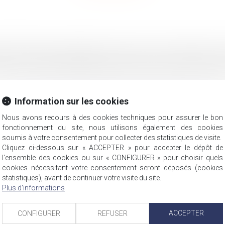
 l'état d'urgence sanitaire donne le pouvoir aux employeurs de
ent si un accord d'entreprise le prévoit. Et pour six jours au ma
Information sur les cookies
Nous avons recours à des cookies techniques pour assurer le bon
fonctionnement du site, nous utilisons également des cookies
soumis à votre consentement pour collecter des statistiques de visite.
Cliquez ci-dessous sur « ACCEPTER » pour accepter le dépôt de
l'ensemble des cookies ou sur « CONFIGURER » pour choisir quels
cher des poursuites pénales
cookies nécessitant votre consentement seront déposés (cookies
place ?
statistiques), avant de continuer votre visite du site.
Plus d'informations
 prescrit par 5 ans
ACCEPTER
CONFIGURER
REFUSER
ption au Sénat