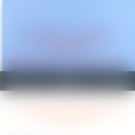
CABINET TRAGUET
AVOCAT
Montpellier & Prades-le-
Lez
Ouvrir
le
Vous êtes ici :
Accueil
La vaccination devient obligatoire pour certaines professions
menu
La vaccination devient obligatoire pour
certaines professions