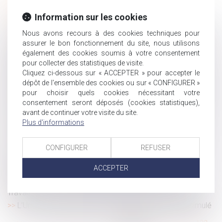
La vaccination devient obligatoire pour certaines
professions
Information sur les cookies
Comment fonctionne le droit de retrait ?
Nous avons recours à des cookies techniques pour
Congé hospitalisation du nouveau-né : la CPAM rappelle
assurer le bon fonctionnement du site, nous utilisons
et précise le régime actuel
également des cookies soumis à votre consentement
Une sculpture scellée sur une tombe est un monument
pour collecter des statistiques de visite.
Cliquez ci-dessous sur « ACCEPTER » pour accepter le
funéraire indivisible
dépôt de l'ensemble des cookies ou sur « CONFIGURER »
Pas besoin de passe sanitaire pour consulter le médecin
pour choisir quels cookies nécessitant votre
du travail
consentement seront déposés (cookies statistiques),
L’enfant né par GPA à l’étranger peut être adopté par le
avant de continuer votre visite du site.
conjoint du père : nouvelle illustration
Plus d'informations
Les cas de contre-indication à la vaccination contre le
Covid
CONFIGURER
REFUSER
Ce qu’il en coûte au demandeur à l’action de ne pas
ACCEPTER
appeler tous les indivisaires en 1e instance
Pass sanitaire : nouvelles précisions du ministère du
Travail
L’Urssaf : bilan 2020 de la lutte contre le travail dissimulé