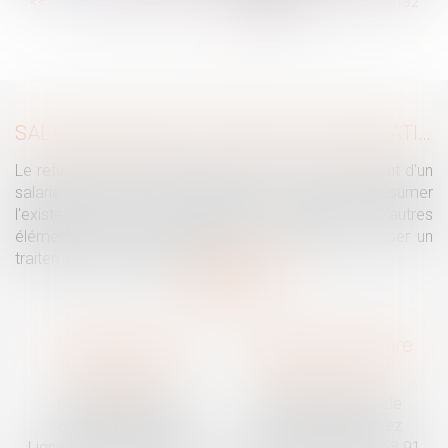
...
<<
<
126
127
128
129
130
131
132
...
>
>>
SALARIÉ PROTÉGÉ : UN REFUS D'AUTORISATION DE LICENCIEMENT NE SUFFIT PAS À PRÉSUMER UNE DISCRIMINATION SYNDICALE
Le refus par l'administration d'autoriser le licenciement d'un
salarié protégé ne permet pas, à lui seul, de présumer
l'existence d'une discrimination syndicale. D'autres
éléments doivent être apportés pour laisser supposer un
traitement discriminatoire...
Lire la suite
Traguet avocat
Cabinet secondaire
Montpellier
Prades-le-Lez
6 Passage Lonjon
188 Route de Mende
34000 Montpellier
34730 Prades-le-Lez
Ligne fixe :
04 67 92 19 95
Ligne fixe :
04 67 55 58 91