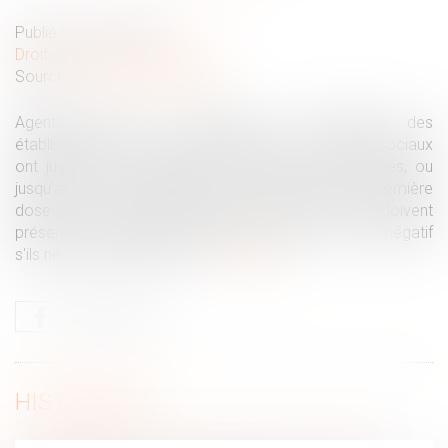
Publié le :
22/09/2021
Droit du travail - Employeurs
Source :
www.service-public.fr
Agents publics ou salariés, les personnels des
établissements et services sanitaires et médico‑sociaux
ont jusqu'au 15 septembre 2021 pour être vaccinés, ou
jusqu'au 15 octobre 2021 s'ils ont déjà reçu une première
dose de vaccin. Mais depuis le 7 août 2021, ils doivent
présenter un certificat de rétablissement ou un test négatif
s'ils ne sont pas vaccinés...
Lire la suite
HISTORIQUE