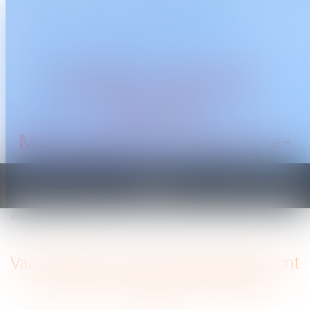
CABINET TRAGUET
AVOCAT
Montpellier & Prades-le-
Lez
Ouvrir
le
Vous êtes ici :
Accueil
menu
Vaccination, port du masque, quels sont les droits et devoirs des salariés ?
Vaccination, port du masque, quels sont
les droits et devoirs des salariés ?