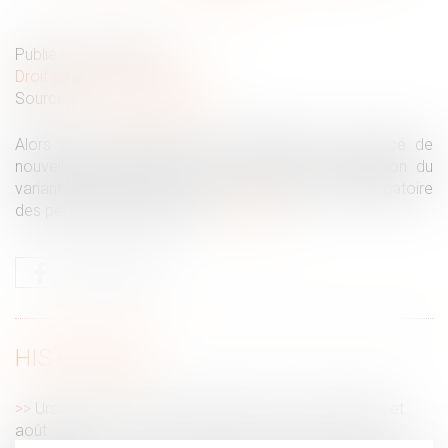
Publié le :
20/07/2021
Droit du travail - Salariés
Source :
www.actu-juridique.fr
Alors que le président de la République a annoncé de
nouvelles mesures pour lutter contre la propagation du
variant delta lundi 12 juillet, dont la vaccination obligatoire
des personnels soignants...
Lire la suite
HISTORIQUE
Urssaf : point sur les échéances des mois de juillet et
août