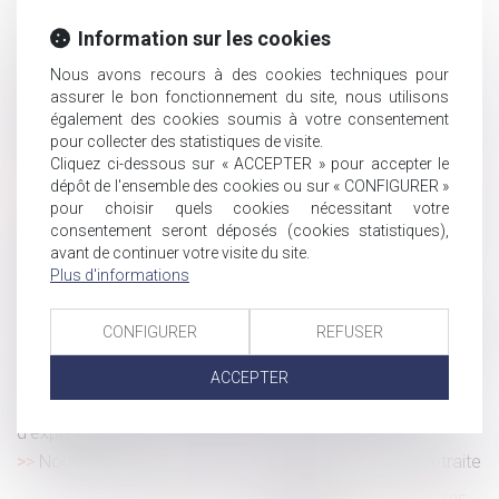
Donation : comment transmettre de l'argent sans payer
d'impôts ?
Information sur les cookies
Retraite complémentaire : les cotisations ne devront
Nous avons recours à des cookies techniques pour
plus être versées à l’AGIRC/ARRCO mais à l’Urssaf
assurer le bon fonctionnement du site, nous utilisons
Enfants placés: l'Assemblée vote à l'unanimité un projet
également des cookies soumis à votre consentement
de loi pour une meilleure protection
pour collecter des statistiques de visite.
Cliquez ci-dessous sur « ACCEPTER » pour accepter le
Vaccination, port du masque, quels sont les droits et
dépôt de l'ensemble des cookies ou sur « CONFIGURER »
devoirs des salariés ?
pour choisir quels cookies nécessitant votre
Précisions sur l’abattement de droits de succession en
consentement seront déposés (cookies statistiques),
faveur des personnes handicapées
avant de continuer votre visite du site.
Plus d'informations
Rupture conventionnelle : montant légal ou
conventionnel de l'indemnité de licenciement ?
Homologation d’une convention de divorce : attention au
CONFIGURER
REFUSER
revirement de l’un des époux
ACCEPTER
Le licenciement d’une salariée ayant aimé certains
contenus Facebook entraîne une violation de la liberté
d’expression
Nouveau livre blanc en ligne : Les questions sur la retraite