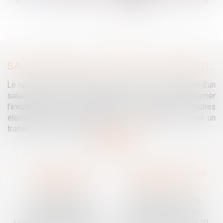
...
<<
<
129
130
131
132
133
134
135
...
>
>>
SALARIÉ PROTÉGÉ : UN REFUS D'AUTORISATION DE LICENCIEMENT NE SUFFIT PAS À PRÉSUMER UNE DISCRIMINATION SYNDICALE
Le refus par l'administration d'autoriser le licenciement d'un
salarié protégé ne permet pas, à lui seul, de présumer
l'existence d'une discrimination syndicale. D'autres
éléments doivent être apportés pour laisser supposer un
traitement discriminatoire...
Lire la suite
Traguet avocat
Cabinet secondaire
Montpellier
Prades-le-Lez
6 Passage Lonjon
188 Route de Mende
34000 Montpellier
34730 Prades-le-Lez
Ligne fixe :
04 67 92 19 95
Ligne fixe :
04 67 55 58 91