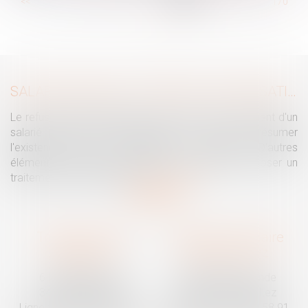
...
<<
<
164
165
166
167
168
169
170
...
>
>>
SALARIÉ PROTÉGÉ : UN REFUS D'AUTORISATION DE LICENCIEMENT NE SUFFIT PAS À PRÉSUMER UNE DISCRIMINATION SYNDICALE
Le refus par l'administration d'autoriser le licenciement d'un
salarié protégé ne permet pas, à lui seul, de présumer
l'existence d'une discrimination syndicale. D'autres
éléments doivent être apportés pour laisser supposer un
traitement discriminatoire...
Lire la suite
Traguet avocat
Cabinet secondaire
Montpellier
Prades-le-Lez
6 Passage Lonjon
188 Route de Mende
34000 Montpellier
34730 Prades-le-Lez
Ligne fixe :
04 67 92 19 95
Ligne fixe :
04 67 55 58 91