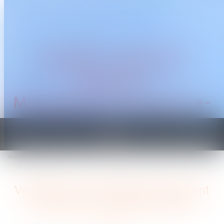
CABINET TRAGUET
AVOCAT
Montpellier & Prades-le-
Lez
Ouvrir
le
Vous êtes ici :
Accueil
menu
Vademecum de l’adoption d’un enfant étranger par un couple français
Vademecum de l’adoption d’un enfant
étranger par un couple français