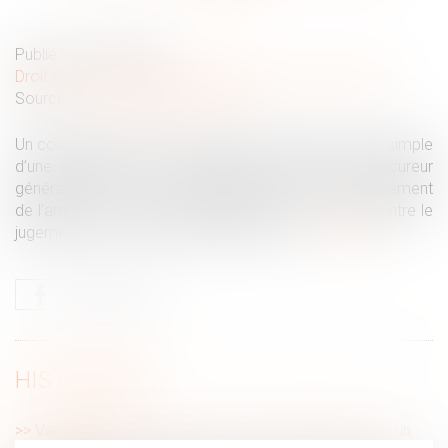
Publié le :
06/05/2020
Droit de la famille, des personnes et de leur patrimoine
Source :
www.gazette-du-palais.fr
Un couple demeurant en France demande l’adoption simple
d’une enfant née et demeurant en Haïti et le procureur
général près la Cour de cassation forme, sur le fondement
de l’article 17 de la loi du 3 juillet 1967, un pourvoi contre le
jugement qui a accueilli cette demande...
Lire la suite
HISTORIQUE
Vademecum de l’adoption d’un enfant étranger par un