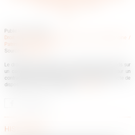
l'autorisation du juge
Publié le :
24/03/2021
Droit de la famille, des personnes et de leur patrimoine
/
Patrimoine et succession
Source :
www.efl.fr
Le droit du tuteur de placer sans autorisation des fonds sur
un compte ne l'autorise pas à verser des primes sur un
contrat d'assurance-vie, qui demeure en principe un acte de
disposition soumis à autorisation...
Lire la suite
HISTORIQUE