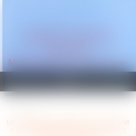
CABINET TRAGUET
AVOCAT
Montpellier & Prades-le-
Lez
Ouvrir
le
Vous êtes ici :
Accueil
menu
Le versement de primes sur un contrat d'assurance-vie par le tuteur requiert
l'autorisation du juge
Le versement de primes sur un contrat
d'assurance-vie par le tuteur requiert