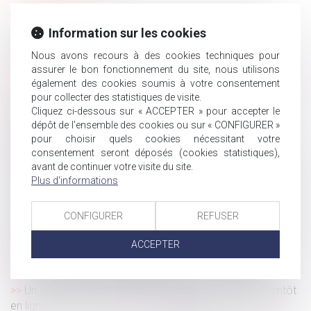
Qu'est-ce que le droit à la déconnexion du salarié ?
Information sur les cookies
Redressement URSSAF : absence d’observations et
chose jugée
Nous avons recours à des cookies techniques pour
assurer le bon fonctionnement du site, nous utilisons
Le versement de primes sur un contrat d'assurance-vie
également des cookies soumis à votre consentement
par le tuteur requiert l'autorisation du juge
pour collecter des statistiques de visite.
Divorce par consentement mutuel : une charte
Cliquez ci-dessous sur « ACCEPTER » pour accepter le
commune aux notaires et avocats
dépôt de l'ensemble des cookies ou sur « CONFIGURER »
Maladie : le salarié qui ne transmet pas son arrêt de
pour choisir quels cookies nécessitant votre
consentement seront déposés (cookies statistiques),
travail peut-il être licencié ? | Éditions Tissot
avant de continuer votre visite du site.
Que devient votre épargne salariale en cas de départ de
Plus d'informations
la société ?
La preuve d’une donation implique que soit caractérisée
CONFIGURER
REFUSER
l’intention libérale du disposant
Il tient des propos radicaux, dénigre la mère et perd son
ACCEPTER
droit de visite et de communication
Prévenir les TMS : une question toujours d’actualité
Un nouveau bulletin officiel de la sécurité sociale bientôt
en ligne