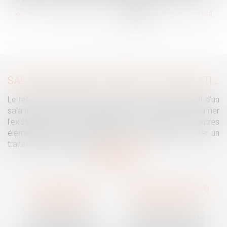
...
<<
<
138
139
140
141
142
143
144
...
>
>>
SALARIÉ PROTÉGÉ : UN REFUS D'AUTORISATION DE LICENCIEMENT NE SUFFIT PAS À PRÉSUMER UNE DISCRIMINATION SYNDICALE
Le refus par l'administration d'autoriser le licenciement d'un
salarié protégé ne permet pas, à lui seul, de présumer
l'existence d'une discrimination syndicale. D'autres
éléments doivent être apportés pour laisser supposer un
traitement discriminatoire...
Lire la suite
Traguet avocat
Cabinet secondaire
Montpellier
Prades-le-Lez
6 Passage Lonjon
188 Route de Mende