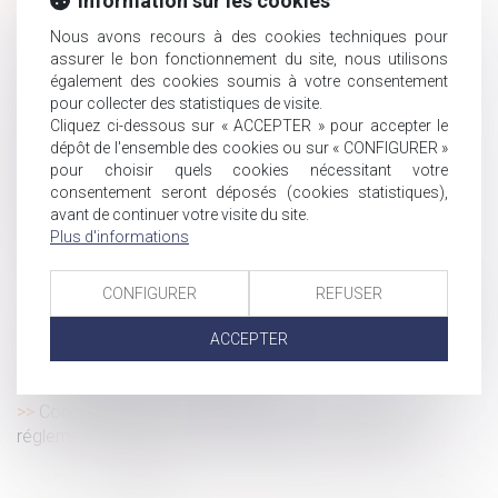
Information sur les cookies
Suivi DSN : consultez les anomalies rectifiées après
substitution
Nous avons recours à des cookies techniques pour
assurer le bon fonctionnement du site, nous utilisons
Prélèvement à la source : l’abattement applicable aux
également des cookies soumis à votre consentement
contrats courts évolue
pour collecter des statistiques de visite.
Activité partielle et APLD : gel du taux plancher de
Cliquez ci-dessous sur « ACCEPTER » pour accepter le
l’allocation versée à l'employeur
dépôt de l'ensemble des cookies ou sur « CONFIGURER »
Compte professionnel de prévention : 10 chroniques
pour choisir quels cookies nécessitant votre
audio pour mieux comprendre ses droits
consentement seront déposés (cookies statistiques),
avant de continuer votre visite du site.
Cotisations AT/MP : contester le taux ne suffit pas à
Plus d'informations
contester le classement
La réduction générale dégressive unique
CONFIGURER
REFUSER
La durée des arrêts de travail sera plafonnée à partir du
1er septembre
ACCEPTER
Un employeur peut-il licencier une salariée qui ne lui a
pas indiqué qu'elle était enceinte ?
Congé supplémentaire de naissance : précisions
réglementaires sur les conditions de prise du congé
...
<<
<
1
2
3
4
5
6
7
>
>>