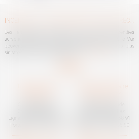
INCENDIES : LES ENTREPRISES PEUVENT RECOURIR À L’ACTIVITÉ PARTIELLE
Les entreprises touchées par les violents incendies
survenus notamment en Nouvelle Aquitaine et dans le Var
peuvent recourir à l’activité partielle avec, pour les plus
sinistrées, un reste à charge zéro...
Lire la suite
Traguet avocat
Cabinet secondaire
Montpellier
Prades-le-Lez
6 Passage Lonjon
188 Route de Mende
34000 Montpellier
34730 Prades-le-Lez
Ligne fixe :
04 67 92 19 95
Ligne fixe :
04 67 55 58 91
Portable :
06 07 03 55 90
Portable :
06 07 03 55 90