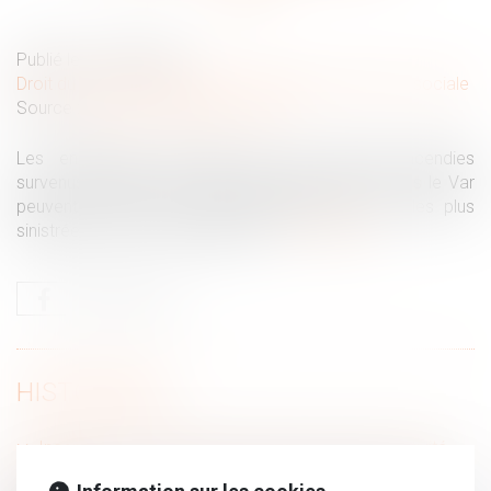
Publié le :
10/08/2026
Droit du travail - Employeurs
/
Droit de la protection sociale
Source :
cabinet-rs.expert-infos.com
Les entreprises touchées par les violents incendies
survenus notamment en Nouvelle Aquitaine et dans le Var
peuvent recourir à l’activité partielle avec, pour les plus
sinistrées, un reste à charge zéro...
Lire la suite
HISTORIQUE
Incendies : les entreprises peuvent recourir à l’activité
partielle