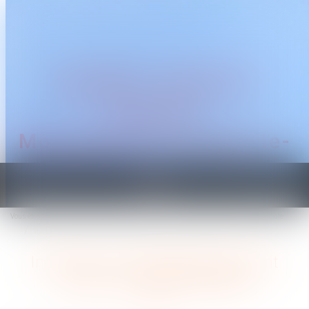
CABINET TRAGUET
AVOCAT
Montpellier & Prades-le-
Lez
Ouvrir
le
Vous êtes ici :
Accueil
Droit du travail - Employeurs
Droit de la protection sociale
menu
Incendies : les entreprises peuvent recourir à l’activité partielle
Incendies : les entreprises peuvent
recourir à l’activité partielle