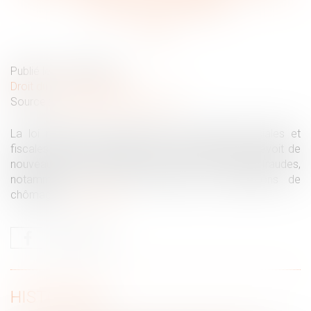
suspicion de fraude
Publié le :
15/07/2026
Droit du travail - Salariés
Source :
www.service-public.gouv.fr
La loi relative à la lutte contre les fraudes sociales et
fiscales a été promulguée le 25 juin 2026. Elle prévoit de
nouveaux moyens de détection et de sanction des fraudes,
notamment en ce qui concerne les allocations de
chômage...
Lire la suite
HISTORIQUE