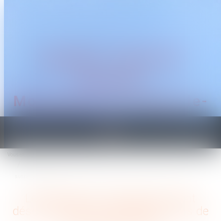
CABINET TRAGUET
AVOCAT
Montpellier & Prades-le-
Lez
Ouvrir
le
Vous êtes ici :
Accueil
Droit du travail - Salariés
menu
Les allocations chômage peuvent désormais être suspendues en cas de
suspicion de fraude
Les allocations chômage peuvent
désormais être suspendues en cas de