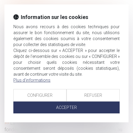
Les allocations chômage peuvent désormais être
suspendues en cas de suspicion de fraude
Information sur les cookies
La protection de la salariée enceinte prime sur
Nous avons recours à des cookies techniques pour
l’obligation alléguée de loyauté
assurer le bon fonctionnement du site, nous utilisons
Visite médicale de reprise et convention collective :
également des cookies soumis à votre consentement
l’employeur tenu malgré l’évolution des textes
pour collecter des statistiques de visite.
Cliquez ci-dessous sur « ACCEPTER » pour accepter le
Forfait jours et santé du salarié : validation d’un accord
dépôt de l'ensemble des cookies ou sur « CONFIGURER »
d’entreprise encadrant la charge de travail
pour choisir quels cookies nécessitant votre
Maladie pendant les congés : la Cour de cassation
consentement seront déposés (cookies statistiques),
consacre le droit au report des jours de congé payé
avant de continuer votre visite du site.
Rupture conventionnelle et licenciement : quelle
Plus d'informations
indemnité est due au salarié ?
Maintien du contrat de travail en cas de changement de
CONFIGURER
REFUSER
prestataire et licenciement abusif
ACCEPTER
Harcèlement moral : l’absence de justification des
agissements de l’employeur lui est imputable
La rupture abusive de la période d’essai ne peut être
fondée uniquement sur des circonstances antérieures au