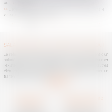
contrat de travail !
L’apprentissage et la formation professionnelle dans le
viseur de la Cour des comptes
...
<<
<
1
2
3
4
5
6
7
>
>>
SALARIÉ PROTÉGÉ : UN REFUS D'AUTORISATION DE LICENCIEMENT NE SUFFIT PAS À PRÉSUMER UNE DISCRIMINATION SYNDICALE
Le refus par l'administration d'autoriser le licenciement d'un
salarié protégé ne permet pas, à lui seul, de présumer
l'existence d'une discrimination syndicale. D'autres
éléments doivent être apportés pour laisser supposer un
traitement discriminatoire...
Lire la suite
Traguet avocat
Cabinet secondaire
Montpellier
Prades-le-Lez