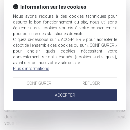
Un accident du travail est à différencié d’un accident de
Information sur les cookies
trajet. « Est considéré comme un accident du travail, quelle
Nous avons recours à des cookies techniques pour
qu’en soit la cause, l’accident survenu par le fait ou à
assurer le bon fonctionnement du site, nous utilisons
l’occasion du travail à toute personne salariée ou travaillant,
également des cookies soumis à votre consentement
à quelque titre ou en quelque lieu que ce soit, pour un ou
pour collecter des statistiques de visite.
plusieurs employeurs ou chefs d’entreprise » (article L. 411-
Cliquez ci-dessous sur « ACCEPTER » pour accepter le
1 du code de la Sécurité sociale)…
dépôt de l'ensemble des cookies ou sur « CONFIGURER »
pour choisir quels cookies nécessitant votre
Victime d’agression
consentement seront déposés (cookies statistiques),
avant de continuer votre visite du site.
Suite à une agression, vous pouvez engager une procédure
Plus d'informations
pour obtenir réparation. Il est important de distinguer la
procédure pénale de la procédure civile, ayant
CONFIGURER
REFUSER
respectivement pour objet de sanctionner l’auteur de
l’agression et d’obtenir réparation du préjudice…
ACCEPTER
Que vous soyez victime d’un accident médical, de la
circulation, du travail ou victime d’une agression, vous avez
des droits que le cabinet de Maître Nathalie TRAGUET peut
vous aider à défendre !