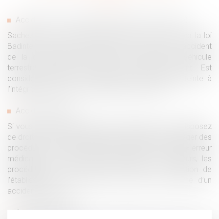
Accident de la circulation (ou accident de la route)
Sachez qu’un « droit à indemnisation » est prévu par la loi
Badinter du 5 juillet 1985 pour toute victime d’un accident
de la circulation dans lequel est impliqué un véhicule
terrestre à moteur, qu’il soit ou non en mouvement. Est
considéré comme un dommage corporel une atteinte à
l’intégrité physique ou psychique de la personne…
Accident médical
Si vous êtes victime d’une erreur médicale vous disposez
de droits pour obtenir réparation. Mais avant d’engager des
procédures, il faudra établir si cet accident est une « erreur
médicale » ou une « faute médicale ». Par ailleurs, les
procédures ne seront pas les mêmes en fonction de
l’établissement dans lequel vous avez été victime d’un
accident médical…
Accident du travail