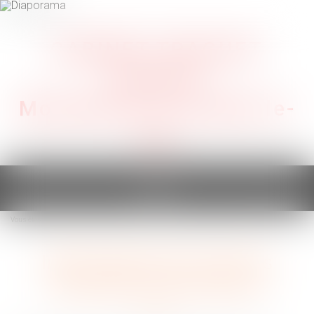
CABINET TRAGUET
AVOCAT
Montpellier & Prades-le-
Lez
Ouvrir
le
Vous êtes ici :
Les domaines d'intervention
Indemnisation des victimes
menu
Indemnisation des victimes
d’accident et de violences