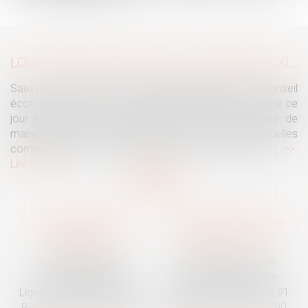
LOI INTÉGRALE CONTRE LES VIOLENCES SEXISTES ET SEXUELLES : LE CESE POSE LES CONDITIONS DE RÉUSSITE DE LA FUTURE LOI
Saisi par la Présidente de l'Assemblée nationale, le Conseil
économique, social et environnemental (CESE) a adopté ce
jour son avis sur la proposition de loi visant à lutter de
manière intégrale contre les violences sexistes et sexuelles
commises à l'encontre des femmes et des enfants...
Lire la suite
Traguet avocat
Cabinet secondaire
Montpellier
Prades-le-Lez
6 Passage Lonjon
188 Route de Mende
34000 Montpellier
34730 Prades-le-Lez
Ligne fixe :
04 67 92 19 95
Ligne fixe :
04 67 55 58 91
Portable :
06 07 03 55 90
Portable :
06 07 03 55 90