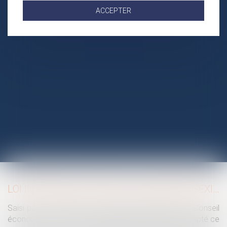
ACCEPTER
LOI INTÉGRALE CONTRE LES VIOLENCES SEXISTES ET SEXUELLES : LE CESE POSE LES CONDITIONS DE RÉUSSITE DE LA FUTURE LOI
Saisi par la Présidente de l'Assemblée nationale, le Conseil
économique, social et environnemental (CESE) a adopté ce