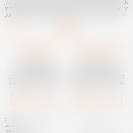
jour son avis sur la proposition de loi visant à lutter de
manière intégrale contre les violences sexistes et sexuelles
commises à l'encontre des femmes et des enfants...
Lire la suite
Traguet avocat
Cabinet secondaire
Montpellier
Prades-le-Lez
6 Passage Lonjon
188 Route de Mende
34000 Montpellier
34730 Prades-le-Lez
Ligne fixe :
04 67 92 19 95
Ligne fixe :
04 67 55 58 91
Portable :
06 07 03 55 90
Portable :
06 07 03 55 90
Nous localiser
Nous localiser
Accueil
Les domaines d'intervention
Honoraires