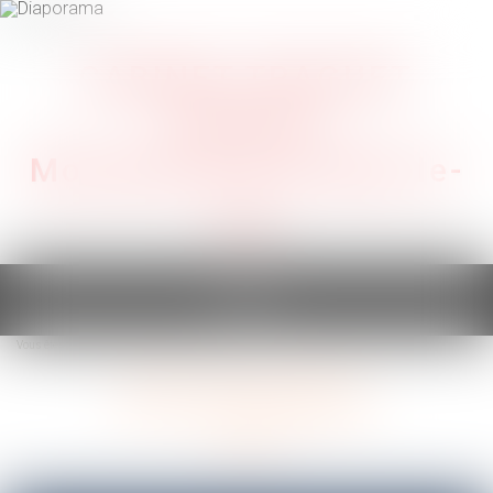
CABINET TRAGUET
AVOCAT
Montpellier & Prades-le-
Lez
Ouvrir
le
Vous êtes ici :
RDV en ligne
RDV Montpellier
menu
RDV Montpellier