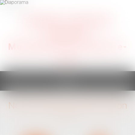
CABINET TRAGUET
AVOCAT
Montpellier & Prades-le-
Lez
Ouvrir
le
menu
Nos domaines d'intervention