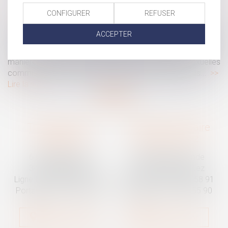
LOI INTÉGRALE CONTRE LES VIOLENCES SEXISTES ET SEXUELLES : LE CESE POSE LES CONDITIONS DE RÉUSSITE DE LA FUTURE LOI
CONFIGURER
REFUSER
Saisi par la Présidente de l'Assemblée nationale, le Conseil
ACCEPTER
économique, social et environnemental (CESE) a adopté ce
jour son avis sur la proposition de loi visant à lutter de
manière intégrale contre les violences sexistes et sexuelles
commises à l'encontre des femmes et des enfants...
Lire la suite
Traguet avocat
Cabinet secondaire
Montpellier
Prades-le-Lez
6 Passage Lonjon
188 Route de Mende
34000 Montpellier
34730 Prades-le-Lez
Ligne fixe :
04 67 92 19 95
Ligne fixe :
04 67 55 58 91
Portable :
06 07 03 55 90
Portable :
06 07 03 55 90
Nous localiser
Nous localiser